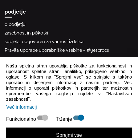
podjetje
o podjetju
zasebnost in piškotki
subjekt, odgovoren za varnost izdelka
Pravila uporabe uporabniške vsebine – #yescrocs
Naša spletna stran uporablja piškotke za funkcionalnost in
pomoč uporabnikom
uporabnost spletne strani, analitiko, prilagojeno vsebino in
oglase. S klikom na "Sprejmi vse" se strinjate s takšno
Pon - Pet
8:00 - 16:00
uporabo in deljenjem informacij z našimi partnerji. Več
Sob - Ned
Zaprto
informacij o uporabi piškotkov in partnerjih ter možnostih
spremembe vašega soglasja najdete v "Nastavitvah
zasebnosti".
crocs.trgovina@intersocks.com
Več informacij
+386 25 371 454
Funkcionalno
Trženje
Pošlji
Sprejmi vse