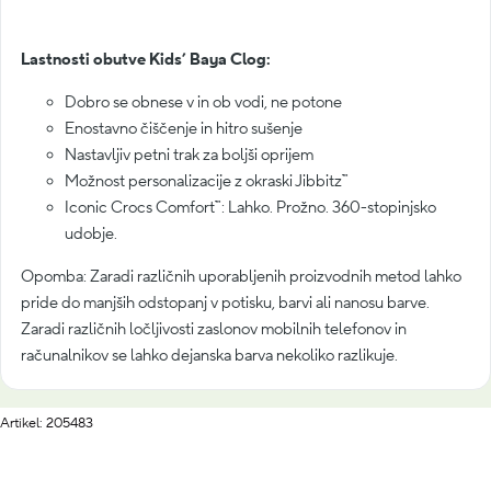
Lastnosti obutve Kids’ Baya Clog:
Dobro se obnese v in ob vodi, ne potone
Enostavno čiščenje in hitro sušenje
Nastavljiv petni trak za boljši oprijem
Možnost personalizacije z okraski Jibbitz™
Iconic Crocs Comfort™: Lahko. Prožno. 360-stopinjsko
udobje.
Opomba: Zaradi različnih uporabljenih proizvodnih metod lahko
pride do manjših odstopanj v potisku, barvi ali nanosu barve.
Zaradi različnih ločljivosti zaslonov mobilnih telefonov in
računalnikov se lahko dejanska barva nekoliko razlikuje.
Artikel: 205483