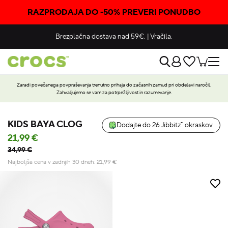
RAZPRODAJA DO -50% PREVERI PONUDBO
Brezplačna dostava nad 59€.
|
Vračila.
Zaradi povečanega povpraševanja trenutno prihaja do začasnih zamud pri obdelavi naročil.
Zahvaljujemo se vam za potrpežljivost in razumevanje.
KIDS BAYA CLOG
Dodajte do 26 Jibbitz™ okraskov
21,99 €
34,99 €
Najboljša cena v zadnjih 30 dneh:
21,99
€