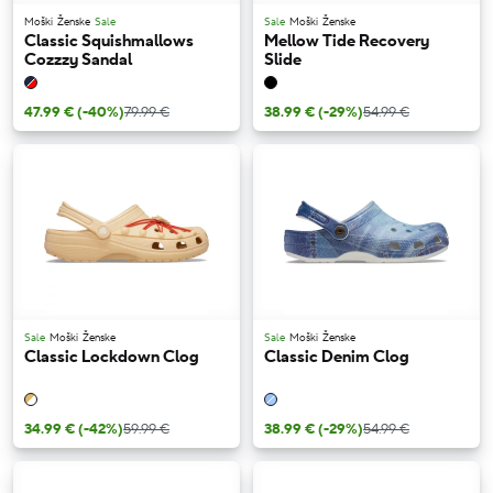
Moški
Ženske
Sale
Sale
Moški
Ženske
Classic Squishmallows
Mellow Tide Recovery
Cozzzy Sandal
Slide
47.99 €
(-40%)
79.99 €
38.99 €
(-29%)
54.99 €
Sale
Moški
Ženske
Sale
Moški
Ženske
Classic Lockdown Clog
Classic Denim Clog
34.99 €
(-42%)
59.99 €
38.99 €
(-29%)
54.99 €