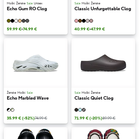
Moški
Ženske
Sale
Unisex
Sale
Moški
Ženske
Echo Gum RO Clog
Classic Unfurgettable Clog
59.99 €
-
74.99 €
40.99 €
-
47.99 €
Ženske
Moški
Sale
Sale
Moški
Ženske
Echo Marbled Wave
Classic Quiet Clog
35.99 €
(-52%)
74.99 €
71.99 €
(-20%)
89.99 €