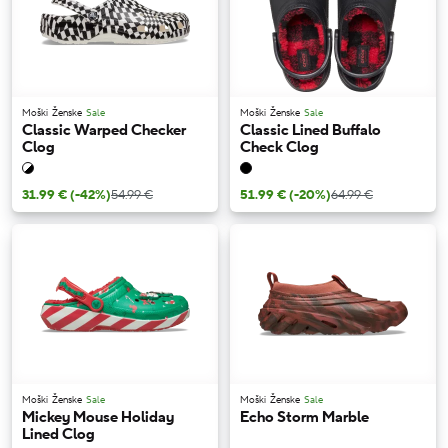
Moški
Ženske
Sale
Moški
Ženske
Sale
Classic Warped Checker
Classic Lined Buffalo
Clog
Check Clog
31.99 €
(-42%)
54.99 €
51.99 €
(-20%)
64.99 €
Moški
Ženske
Sale
Moški
Ženske
Sale
Mickey Mouse Holiday
Echo Storm Marble
Lined Clog