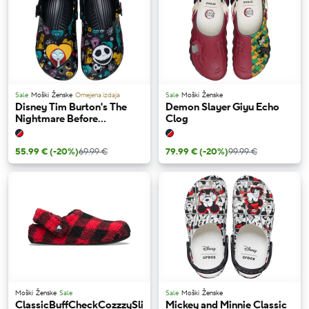
Sale
Moški
Ženske
Omejena izdaja
Sale
Moški
Ženske
Disney Tim Burton's The
Demon Slayer Giyu Echo
Nightmare Before
Clog
Christmas Jack and Sally
Classic Clog
55.99 €
(-20%)
69.99 €
79.99 €
(-20%)
99.99 €
Moški
Ženske
Sale
Sale
Moški
Ženske
ClassicBuffCheckCozzzySlipper
Mickey and Minnie Classic