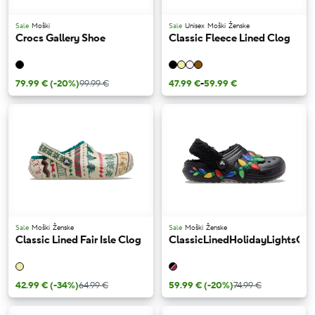
Sale
Moški
Sale
Unisex
Moški
Ženske
Crocs Gallery Shoe
Classic Fleece Lined Clog
79.99 €
(-20%)
99.99 €
47.99 €
-
59.99 €
Sale
Moški
Ženske
Sale
Moški
Ženske
Classic Lined Fair Isle Clog
ClassicLinedHolidayLightsClo
42.99 €
(-34%)
64.99 €
59.99 €
(-20%)
74.99 €