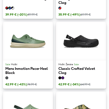
Clog
39.99 €
(-20%)
49.99 €
35.99 €
(-49%)
69.99 €
Sale
Moški
Moški
Ženske
Sale
Mens Inmotion Pacer Heel
Classic Crafted Velvet
Block
Clog
42.99 €
(-43%)
74.99 €
42.99 €
(-34%)
64.99 €