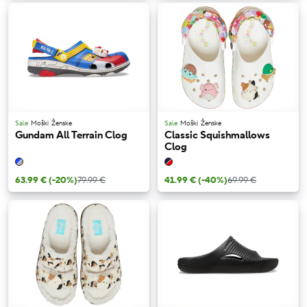
Sale
Moški
Ženske
Sale
Moški
Ženske
Gundam All Terrain Clog
Classic Squishmallows
Clog
63.99 €
(-20%)
79.99 €
41.99 €
(-40%)
69.99 €