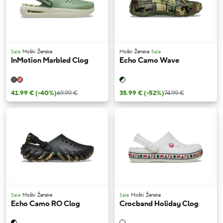
Sale
Moški
Ženske
Moški
Ženske
Sale
InMotion Marbled Clog
Echo Camo Wave
41.99 €
(-40%)
69.99 €
35.99 €
(-52%)
74.99 €
Sale
Moški
Ženske
Sale
Moški
Ženske
Echo Camo RO Clog
Crocband Holiday Clog