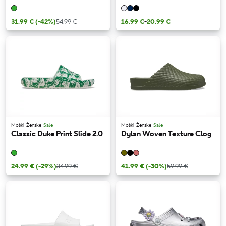
31.99 €
(-42%)
54.99 €
16.99 €
-
20.99 €
Moški
Ženske
Sale
Moški
Ženske
Sale
Classic Duke Print Slide 2.0
Dylan Woven Texture Clog
24.99 €
(-29%)
34.99 €
41.99 €
(-30%)
59.99 €