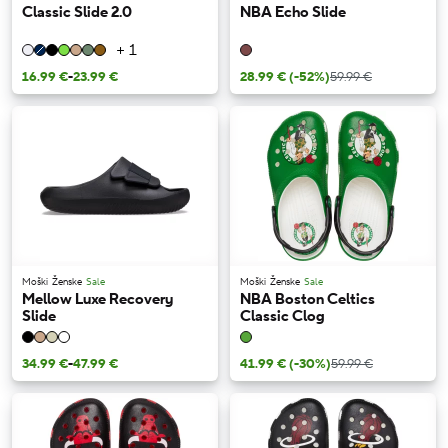
Classic Slide 2.0
NBA Echo Slide
+ 1
16.99 €
-
23.99 €
28.99 €
(-52%)
59.99 €
Moški
Ženske
Sale
Moški
Ženske
Sale
Mellow Luxe Recovery
NBA Boston Celtics
Slide
Classic Clog
34.99 €
-
47.99 €
41.99 €
(-30%)
59.99 €