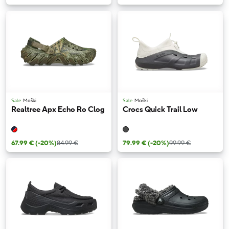
Sale
Moški
Sale
Moški
Realtree Apx Echo Ro Clog
Crocs Quick Trail Low
67.99 €
(-20%)
84.99 €
79.99 €
(-20%)
99.99 €