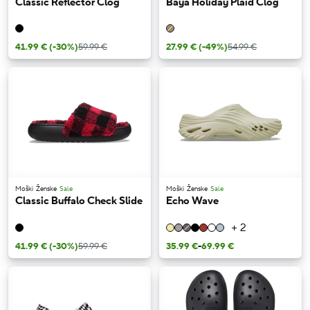
Classic Reflector Clog
Baya Holiday Plaid Clog
41.99 €
(-30%)
59.99 €
27.99 €
(-49%)
54.99 €
Moški
Ženske
Sale
Moški
Ženske
Sale
Classic Buffalo Check Slide
Echo Wave
+ 2
41.99 €
(-30%)
59.99 €
35.99 €
-
69.99 €