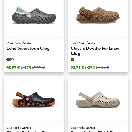
Moški
Sale
Ženske
Sale
Moški
Ženske
Echo Sandstorm Clog
Classic Doodle Fur Lined
Clog
42.99 €
(-43%)
74.99 €
52.99 €
(-29%)
74.99 €
Sale
Moški
Ženske
Sale
Moški
Ženske