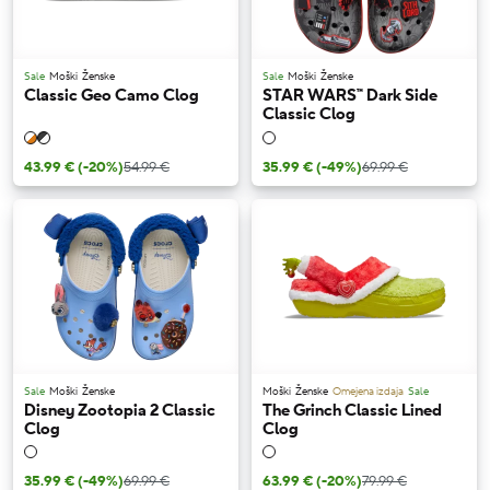
Sale
Moški
Ženske
Sale
Moški
Ženske
Classic Geo Camo Clog
STAR WARS™ Dark Side
Classic Clog
43.99 €
(-20%)
54.99 €
35.99 €
(-49%)
69.99 €
Sale
Moški
Ženske
Moški
Ženske
Omejena izdaja
Sale
Disney Zootopia 2 Classic
The Grinch Classic Lined
Clog
Clog
35.99 €
(-49%)
69.99 €
63.99 €
(-20%)
79.99 €