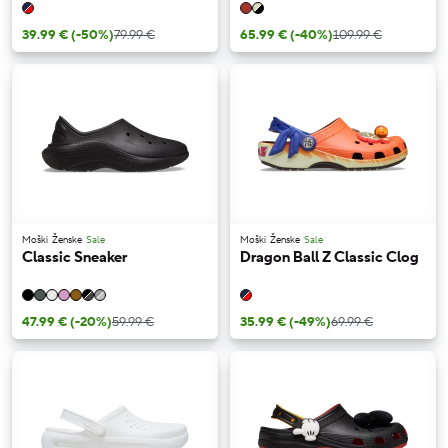
39.99 €
(-50%)
79.99 €
65.99 €
(-40%)
109.99 €
Moški
Ženske
Sale
Moški
Ženske
Sale
Classic Sneaker
Dragon Ball Z Classic Clog
47.99 €
(-20%)
59.99 €
35.99 €
(-49%)
69.99 €