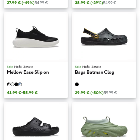
27.99 €
(-49%)
54.99 €
38.99 €
(-29%)
54.99 €
Sale
Moški
Ženske
Sale
Moški
Ženske
Mellow Ease Slip on
Baya Batman Clog
41.99 €
-
55.99 €
29.99 €
(-50%)
59.99 €