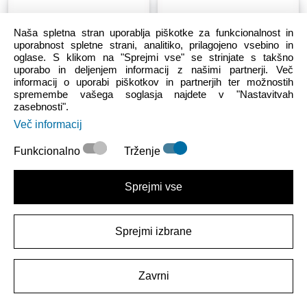
Naša spletna stran uporablja piškotke za funkcionalnost in
uporabnost spletne strani, analitiko, prilagojeno vsebino in
oglase. S klikom na "Sprejmi vse" se strinjate s takšno
uporabo in deljenjem informacij z našimi partnerji. Več
informacij o uporabi piškotkov in partnerjih ter možnostih
spremembe vašega soglasja najdete v "Nastavitvah
zasebnosti".
Sale
Moški
Moški
Ženske
Sale
Crocs Trail Break 2
Classic Pokemon II Clog
Več informacij
Funkcionalno
Trženje
79.99 €
(-20%)
99.99 €
30.99 €
(-48%)
59.99 €
Sprejmi vse
Sprejmi izbrane
Zavrni