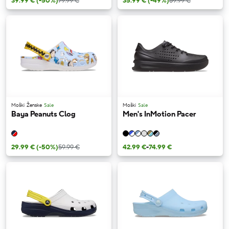
39.99 €
(-50%)
79.99 €
35.99 €
(-49%)
69.99 €
Moški
Ženske
Sale
Moški
Sale
Baya Peanuts Clog
Men's InMotion Pacer
29.99 €
(-50%)
59.99 €
42.99 €
-
74.99 €