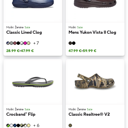
Moški
Ženske
Sale
Moški
Sale
Classic Lined Clog
Mens Yukon Vista II Clog
+ 7
28.99 €
-
47.99 €
47.99 €
-
59.99 €
Moški
Ženske
Sale
Moški
Ženske
Sale
Crocband™ Flip
Classic Realtree® V2
+ 6