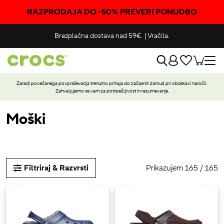
RAZPRODAJA DO -50% PREVERI PONUDBO
Brezplačna dostava nad 59€.
|
Vračila.
Zaradi povečanega povpraševanja trenutno prihaja do začasnih zamud pri obdelavi naročil.
Zahvaljujemo se vam za potrpežljivost in razumevanje.
Moški
Prikazujem 165 / 165
Filtriraj & Razvrsti