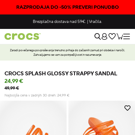
RAZPRODAJA DO -50% PREVERI PONUDBO
Brezplačna dostava nad 59€.
|
Vračila.
Zaradi povečanega povpraševanja trenutno prihaja do začasnih zamud pri obdelavi naročil.
Zahvaljujemo se vam za potrpežljivost in razumevanje.
CROCS SPLASH GLOSSY STRAPPY SANDAL
24,99 €
49,99 €
Najboljša cena v zadnjih 30 dneh:
24,99
€