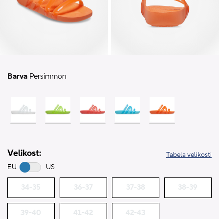
Barva
Persimmon
Velikost:
Tabela velikosti
EU
US
34-35
36-37
37-38
38-39
39-40
41-42
42-43