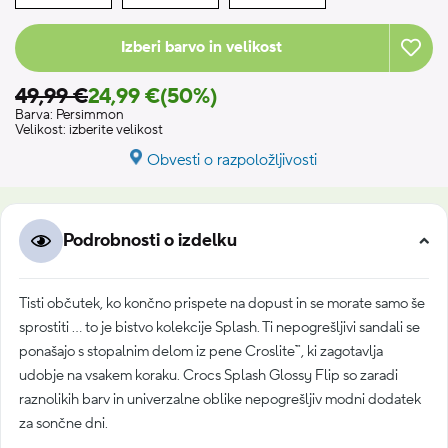
Izberi barvo in velikost
49,99 €
24,99 €
(50%)
Barva:
Persimmon
Velikost:
izberite velikost
Obvesti o razpoložljivosti
Podrobnosti o izdelku
Tisti občutek, ko končno prispete na dopust in se morate samo še
sprostiti ... to je bistvo kolekcije Splash. Ti nepogrešljivi sandali se
ponašajo s stopalnim delom iz pene Croslite™, ki zagotavlja
udobje na vsakem koraku. Crocs Splash Glossy Flip so zaradi
raznolikih barv in univerzalne oblike nepogrešljiv modni dodatek
za sončne dni.