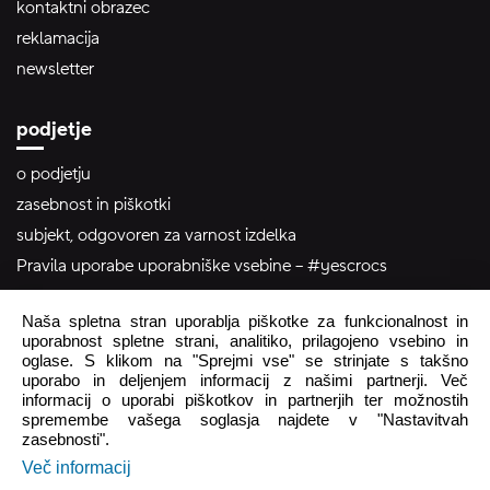
kontaktni obrazec
reklamacija
newsletter
podjetje
o podjetju
zasebnost in piškotki
subjekt, odgovoren za varnost izdelka
Pravila uporabe uporabniške vsebine – #yescrocs
Naša spletna stran uporablja piškotke za funkcionalnost in
pomoč uporabnikom
uporabnost spletne strani, analitiko, prilagojeno vsebino in
oglase. S klikom na "Sprejmi vse" se strinjate s takšno
Pon - Pet
8:00 - 16:00
uporabo in deljenjem informacij z našimi partnerji. Več
Sob - Ned
Zaprto
informacij o uporabi piškotkov in partnerjih ter možnostih
spremembe vašega soglasja najdete v "Nastavitvah
zasebnosti".
crocs.trgovina@intersocks.com
Več informacij
+386 25 371 454