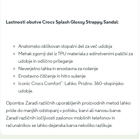
Lastnosti obutve Crocs Splash Glossy Strappy Sandal:
Anatomsko oblikovan stopalni del za več udobja
Mehak zgornji del iz TPU materiala z edinstvenimi paščki za
udobje in odlično prileganje
Neverjetno lahka in enostavna za nošenje
Enostavno čiščenje in hitro sušenje
Iconic Crocs Comfort™: Lahko. Prožno. 360-stopinjsko
udobje.
Opomba: Zaradi različnih uporabljenih proizvodnih metod lahko
pride do manjših odstopanj v potisku, barvi ali nanosu barve.
Zaradi različnih ločljivosti zaslonov mobilnih telefonov in
računalnikov se lahko dejanska barva nekoliko razlikuje.