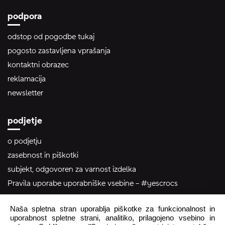
podpora
odstop od pogodbe tukaj
pogosto zastavljena vprašanja
kontaktni obrazec
reklamacija
newsletter
podjetje
o podjetju
zasebnost in piškotki
subjekt, odgovoren za varnost izdelka
Pravila uporabe uporabniške vsebine – #yescrocs
Naša spletna stran uporablja piškotke za funkcionalnost in
pomoč uporabnikom
uporabnost spletne strani, analitiko, prilagojeno vsebino in