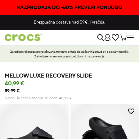
RAZPRODAJA DO -50% PREVERI PONUDBO
Brezplačna dostava nad 59€.
|
Vračila.
Zaradi povečanega povpraševanja trenutno prihaja do začasnih zamud pri obdelavi naročil.
Zahvaljujemo se vam za potrpežljivost in razumevanje.
MELLOW LUXE RECOVERY SLIDE
40,99 €
59,99 €
Najboljša cena v zadnjih 30 dneh:
40,99
€