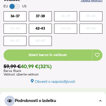
Tabela velikosti
EU
US
36-37
37-38
38-39
39-40
41-42
42-43
43-44
45-46
46-47
48-49
Izberi barvo in velikost
59,99 €
40,99 €
(32%)
Barva:
Black
Velikost:
izberite velikost
Obvesti o razpoložljivosti
Podrobnosti o izdelku