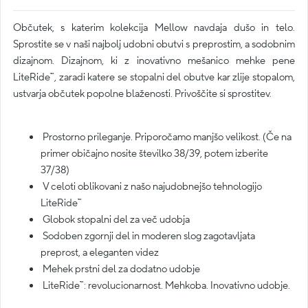
Občutek, s katerim kolekcija Mellow navdaja dušo in telo.
Sprostite se v naši najbolj udobni obutvi s preprostim, a sodobnim
dizajnom. Dizajnom, ki z inovativno mešanico mehke pene
LiteRide™, zaradi katere se stopalni del obutve kar zlije stopalom,
ustvarja občutek popolne blaženosti. Privoščite si sprostitev.
Prostorno prileganje. Priporočamo manjšo velikost. (Če na
primer običajno nosite številko 38/39, potem izberite
37/38)
V celoti oblikovani z našo najudobnejšo tehnologijo
LiteRide™
Globok stopalni del za več udobja
Sodoben zgornji del in moderen slog zagotavljata
preprost, a eleganten videz
Mehek prstni del za dodatno udobje
LiteRide™: revolucionarnost. Mehkoba. Inovativno udobje.