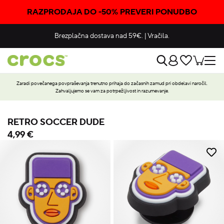
RAZPRODAJA DO -50% PREVERI PONUDBO
Brezplačna dostava nad 59€.
|
Vračila.
Zaradi povečanega povpraševanja trenutno prihaja do začasnih zamud pri obdelavi naročil.
Zahvaljujemo se vam za potrpežljivost in razumevanje.
RETRO SOCCER DUDE
4,99 €