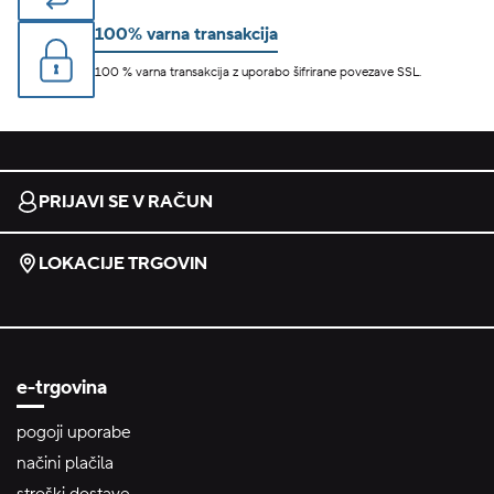
100% varna transakcija
100 % varna transakcija z uporabo šifrirane povezave SSL.
PRIJAVI SE V RAČUN
LOKACIJE TRGOVIN
e-trgovina
pogoji uporabe
načini plačila
stroški dostave