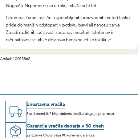
Ni igrača. Ni primerno za otroke, mlajše od 3 let.
Opomba: Zaradi različnih uporabljenih proizvodnih metod lahko
pride do manjših odstopanj v potisku, barvi ali nanosu barve.
Zaradi različnih ločljivosti zaslonov mobilnih telefonov in
računalnikov se lahko dejanska barva nekoliko razlikuje.
Artikel: 10013862
Enostavna vračila
Ste si premislili? Ni problema, vračilo blaga je preprosto.
Garancija vračila denarja v 30 dneh
Za izdelke Crocs velja 90-dnevna garancija.