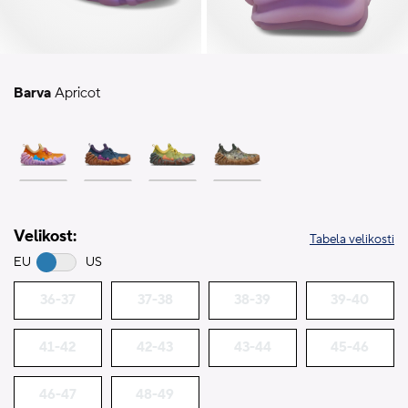
Barva
Apricot
Velikost:
Tabela velikosti
EU
US
36-37
37-38
38-39
39-40
41-42
42-43
43-44
45-46
46-47
48-49