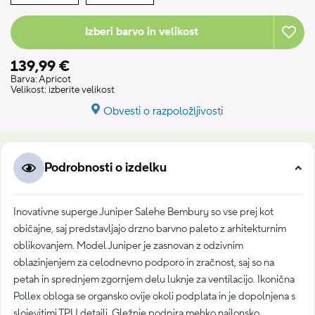
Izberi barvo in velikost
139,99 €
Barva:
Apricot
Velikost:
izberite velikost
Obvesti o razpoložljivosti
Podrobnosti o izdelku
Inovativne superge Juniper Salehe Bembury so vse prej kot
običajne, saj predstavljajo drzno barvno paleto z arhitekturnim
oblikovanjem. Model Juniper je zasnovan z odzivnim
oblazinjenjem za celodnevno podporo in zračnost, saj so na
petah in sprednjem zgornjem delu luknje za ventilacijo. Ikonična
Pollex obloga se organsko ovije okoli podplata in je dopolnjena s
slojevitimi TPU detajli. Gležnje podpira mehko najlonsko