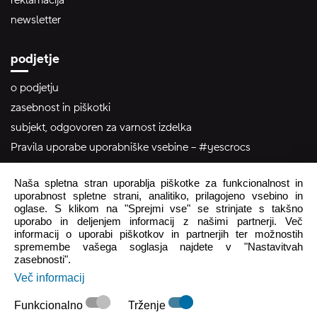
newsletter
podjetje
o podjetju
zasebnost in piškotki
subjekt, odgovoren za varnost izdelka
Pravila uporabe uporabniške vsebine – #yescrocs
Naša spletna stran uporablja piškotke za funkcionalnost in
pomoč uporabnikom
uporabnost spletne strani, analitiko, prilagojeno vsebino in
oglase. S klikom na "Sprejmi vse" se strinjate s takšno
Pon - Pet
8:00 - 16:00
uporabo in deljenjem informacij z našimi partnerji. Več
Sob - Ned
Zaprto
informacij o uporabi piškotkov in partnerjih ter možnostih
spremembe vašega soglasja najdete v "Nastavitvah
zasebnosti".
crocs.trgovina@intersocks.com
Več informacij
+386 25 371 454
Funkcionalno
Trženje