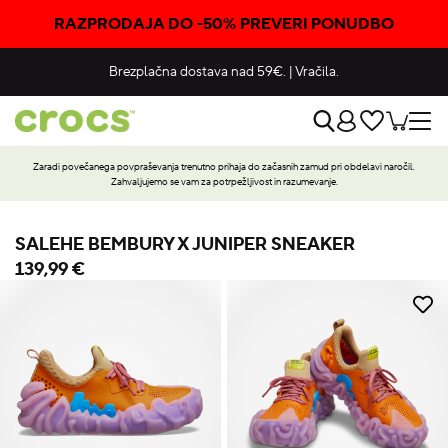
RAZPRODAJA DO -50% PREVERI PONUDBO
Brezplačna dostava nad 59€.
|
Vračila.
Zaradi povečanega povpraševanja trenutno prihaja do začasnih zamud pri obdelavi naročil.
Zahvaljujemo se vam za potrpežljivost in razumevanje.
SALEHE BEMBURY X JUNIPER SNEAKER
139,99 €