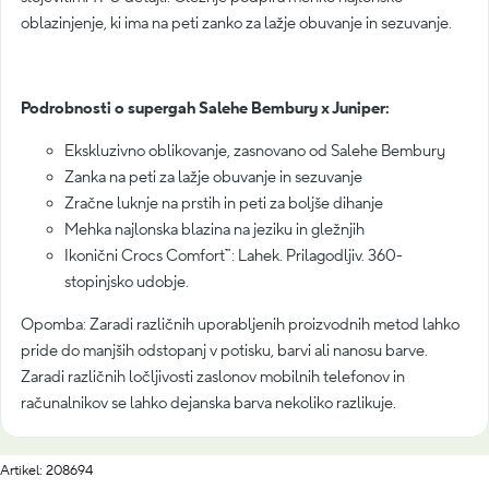
oblazinjenje, ki ima na peti zanko za lažje obuvanje in sezuvanje.
Podrobnosti o supergah Salehe Bembury x Juniper:
Ekskluzivno oblikovanje, zasnovano od Salehe Bembury
Zanka na peti za lažje obuvanje in sezuvanje
Zračne luknje na prstih in peti za boljše dihanje
Mehka najlonska blazina na jeziku in gležnjih
Ikonični Crocs Comfort™: Lahek. Prilagodljiv. 360-
stopinjsko udobje.
Opomba: Zaradi različnih uporabljenih proizvodnih metod lahko
pride do manjših odstopanj v potisku, barvi ali nanosu barve.
Zaradi različnih ločljivosti zaslonov mobilnih telefonov in
računalnikov se lahko dejanska barva nekoliko razlikuje.
Artikel: 208694