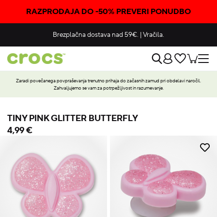
RAZPRODAJA DO -50% PREVERI PONUDBO
Brezplačna dostava nad 59€.
|
Vračila.
Zaradi povečanega povpraševanja trenutno prihaja do začasnih zamud pri obdelavi naročil.
Zahvaljujemo se vam za potrpežljivost in razumevanje.
TINY PINK GLITTER BUTTERFLY
4,99 €