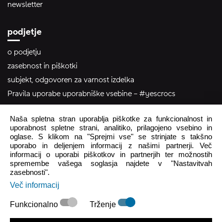
newsletter
podjetje
o podjetju
zasebnost in piškotki
subjekt, odgovoren za varnost izdelka
Pravila uporabe uporabniške vsebine – #yescrocs
Naša spletna stran uporablja piškotke za funkcionalnost in
pomoč uporabnikom
uporabnost spletne strani, analitiko, prilagojeno vsebino in
oglase. S klikom na "Sprejmi vse" se strinjate s takšno
Pon - Pet
8:00 - 16:00
uporabo in deljenjem informacij z našimi partnerji. Več
Sob - Ned
Zaprto
informacij o uporabi piškotkov in partnerjih ter možnostih
spremembe vašega soglasja najdete v "Nastavitvah
zasebnosti".
crocs.trgovina@intersocks.com
Več informacij
+386 25 371 454
Funkcionalno
Trženje
Pošlji