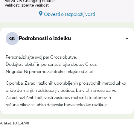
Barva:
UV Changing Floatie
Velikost:
izberite velikost
Obvesti o razpoložljivosti
Podrobnosti o izdelku
Personalizirajte svoj par Crocs obutve.
Dodajte Jibbitz™ in personalizirajte obutev Crocs.
Ni igrača. Ni primerno za otroke, mlajše od 3 let.
Opomba: Zaradi različnih uporabljenih proizvodnih metod lahko
pride do manjših odstopanj v potisku, barvi ali nanosu barve.
Zaradi različnih ločljivosti zaslonov mobilnih telefonov in
računalnikov se lahko dejanska barva nekoliko razlikuje.
Artikel: 10014798