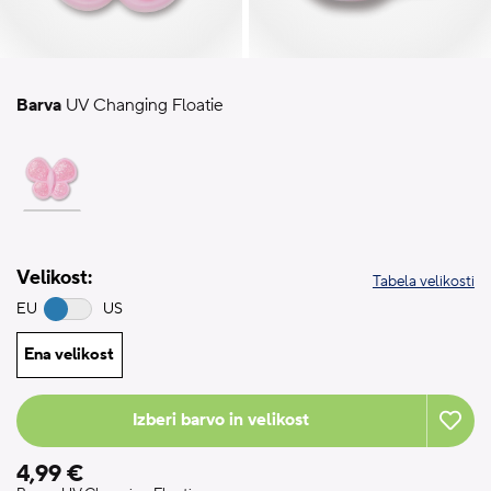
Barva
UV Changing Floatie
Velikost:
Tabela velikosti
EU
US
Ena velikost
Izberi barvo in velikost
4,99 €