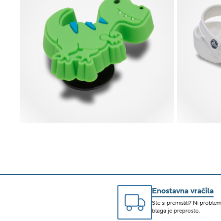
Enostavna vračila
Ste si premislili? Ni problem
blaga je preprosto.