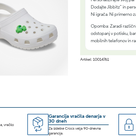
Dodajte Jibbitz™ in pers
Ni igrača. Ni primerno za
Opomba: Zaradi različn
odstopanj v potisku, barv
mobilnih telefonov in ra
Artikel: 10014761
Garancija vračila denarja v
30 dneh
a, vračilo
Za izdelke Crocs velja 90-dnevna
garancija.