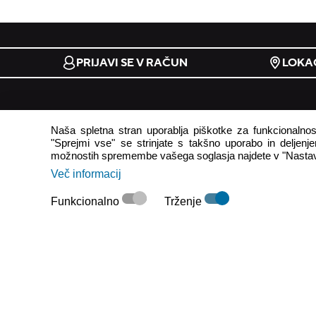
PRIJAVI SE V RAČUN
LOKAC
e-trgovina
podpora
Naša spletna stran uporablja piškotke za funkcionalnost
"Sprejmi vse" se strinjate s takšno uporabo in deljenjem
pogoji uporabe
odstop od
možnostih spremembe vašega soglasja najdete v "Nastav
načini plačila
pogosto z
Več informacij
stroški dostave
kontaktni
Funkcionalno
Trženje
tabela velikosti
reklamaci
newslette