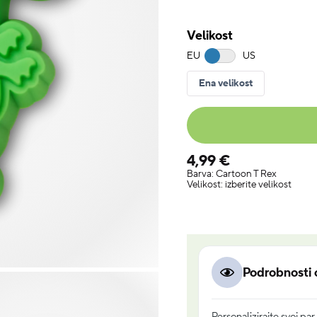
Velikost
EU
US
Ena velikost
4,99 €
Barva:
Cartoon T Rex
Velikost:
izberite velikost
Podrobnosti 
Personalizirajte svoj pa