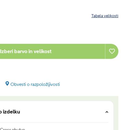
Tabela velikosti
Izberi barvo in velikost
Obvesti o razpoložljivosti
o izdelku
r Crocs obutve.