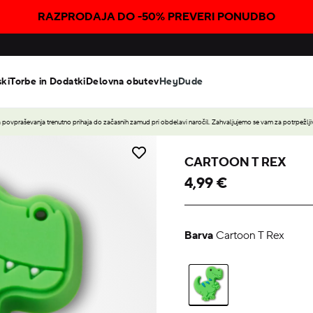
RAZPRODAJA DO -50% PREVERI PONUDBO
ski
Torbe in Dodatki
Delovna obutev
HeyDude
povpraševanja trenutno prihaja do začasnih zamud pri obdelavi naročil. Zahvaljujemo se vam za potrpežljiv
CARTOON T REX
4,99 €
Barva
Cartoon T Rex