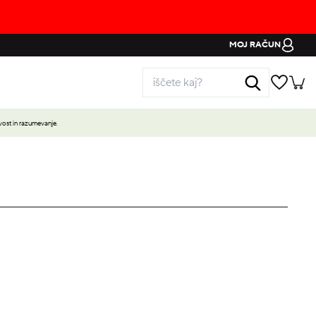
MOJ RAČUN
ost in razumevanje.