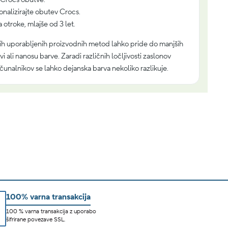
onalizirajte obutev Crocs.
 otroke, mlajše od 3 let.
ih uporabljenih proizvodnih metod lahko pride do manjših
i ali nanosu barve. Zaradi različnih ločljivosti zaslonov
čunalnikov se lahko dejanska barva nekoliko razlikuje.
100% varna transakcija
100 % varna transakcija z uporabo
šifrirane povezave SSL.