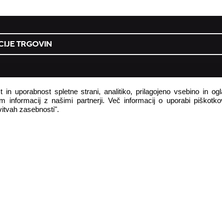
IJE TRGOVIN
podjetje
 in uporabnost spletne strani, analitiko, prilagojeno vsebino in o
 informacij z našimi partnerji. Več informacij o uporabi piškotkov
 pogodbe tukaj
o podjetju
itvah zasebnosti".
astavljena vprašanja
zasebnost in piškotki
 obrazec
subjekt, odgovoren za varnost iz
ja
Pravila uporabe uporabniške vse
#yescrocs
r