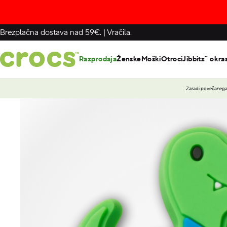
Brezplačna dostava nad 59€.
|
Vračila.
Razprodaja
Ženske
Moški
Otroci
Jibbitz™ okra
Zaradi povečanega 