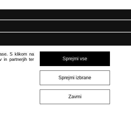
pomoč uporabnikom
glase. S klikom na
Sprejmi vse
 in partnerjih ter
Pon - Pet
8:00 - 16:00
Sob - Ned
Zaprto
delka
Sprejmi izbrane
crocs.trgovina@intersocks.com
bine –
+386 25 371 454
Zavrni
Pošlji
Strinjam se s
Politiko zasebnosti
.