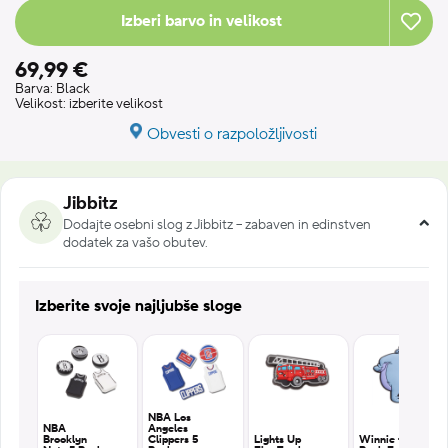
Izberi barvo in velikost
69,99 €
Barva:
Black
Velikost:
izberite velikost
Obvesti o razpoložljivosti
Jibbitz
Dodajte osebni slog z Jibbitz – zabaven in edinstven
dodatek za vašo obutev.
Izberite svoje najljubše sloge
NBA Los
NBA
Angeles
Brooklyn
Clippers 5
Lights Up
Winnie the