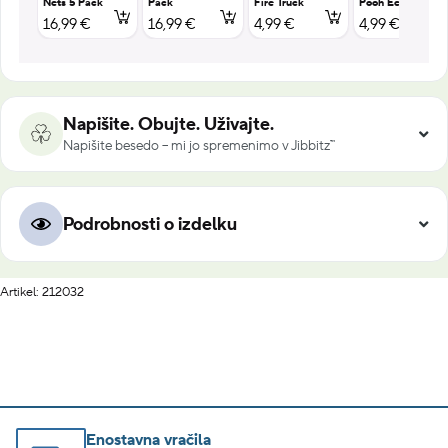
Nets 5 Pack
Pack
Fire Truck
Pooh Eeyore
16,99 €
16,99 €
4,99 €
4,99 €
Napišite. Obujte. Uživajte.
Napišite besedo – mi jo spremenimo v Jibbitz™
Podrobnosti o izdelku
Artikel: 212032
Enostavna vračila