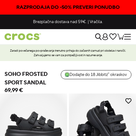
RAZPRODAJA DO -50% PREVERI PONUDBO
Brezplačna dostava nad 59€.
|
Vračila.
Zaradi povečanega povpraševanja trenutno prihaja do začasnih zamud pri obdelavi naročil.
Zahvaljujemo se vam za potrpežljivost in razumevanje.
SOHO FROSTED
Dodajte do 18 Jibbitz™ okraskov
SPORT SANDAL
69,99 €