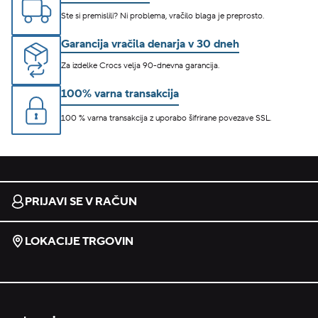
Ste si premislili? Ni problema, vračilo blaga je preprosto.
Garancija vračila denarja v 30 dneh
Za izdelke Crocs velja 90-dnevna garancija.
100% varna transakcija
100 % varna transakcija z uporabo šifrirane povezave SSL.
PRIJAVI SE V RAČUN
LOKACIJE TRGOVIN