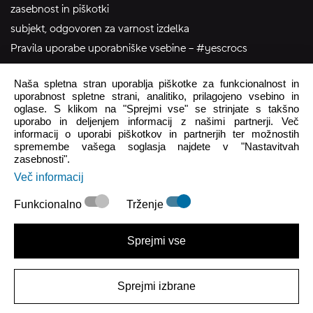
zasebnost in piškotki
subjekt, odgovoren za varnost izdelka
Pravila uporabe uporabniške vsebine – #yescrocs
Naša spletna stran uporablja piškotke za funkcionalnost in
pomoč uporabnikom
uporabnost spletne strani, analitiko, prilagojeno vsebino in
oglase. S klikom na "Sprejmi vse" se strinjate s takšno
Pon - Pet
8:00 - 16:00
uporabo in deljenjem informacij z našimi partnerji. Več
informacij o uporabi piškotkov in partnerjih ter možnostih
Sob - Ned
Zaprto
spremembe vašega soglasja najdete v "Nastavitvah
zasebnosti".
crocs.trgovina@intersocks.com
Več informacij
+386 25 371 454
Funkcionalno
Trženje
Pošlji
Sprejmi vse
Strinjam se s
Politiko zasebnosti
.
Sprejmi izbrane