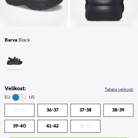
Barva
Black
Velikost:
Tabela velikosti
EU
US
34-35
36-37
37-38
38-39
39-40
41-42
42-43