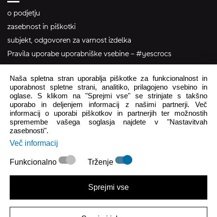
o podjetju
zasebnost in piškotki
subjekt, odgovoren za varnost izdelka
Pravila uporabe uporabniške vsebine – #yescrocs
Naša spletna stran uporablja piškotke za funkcionalnost in
pomoč uporabnikom
uporabnost spletne strani, analitiko, prilagojeno vsebino in
oglase. S klikom na "Sprejmi vse" se strinjate s takšno
Pon - Pet
8:00 - 16:00
uporabo in deljenjem informacij z našimi partnerji. Več
informacij o uporabi piškotkov in partnerjih ter možnostih
Sob - Ned
Zaprto
spremembe vašega soglasja najdete v "Nastavitvah
zasebnosti".
crocs.trgovina@intersocks.com
Več informacij
+386 25 371 454
Funkcionalno
Trženje
Pošlji
Sprejmi vse
Strinjam se s
Politiko zasebnosti
.