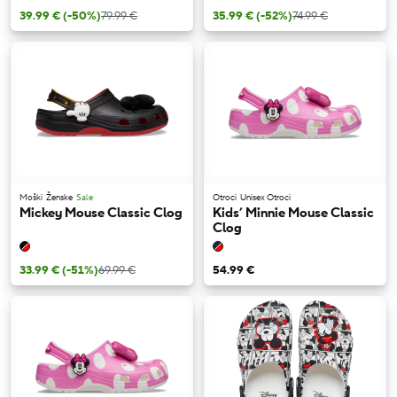
39.99 €
(-50%)
79.99 €
35.99 €
(-52%)
74.99 €
Moški
Ženske
Sale
Otroci
Unisex Otroci
Mickey Mouse Classic Clog
Kids’ Minnie Mouse Classic
Clog
33.99 €
(-51%)
69.99 €
54.99 €