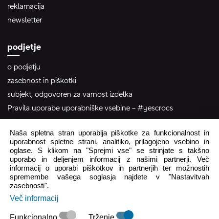
reklamacija
newsletter
podjetje
o podjetju
zasebnost in piškotki
subjekt, odgovoren za varnost izdelka
Pravila uporabe uporabniške vsebine – #yescrocs
Naša spletna stran uporablja piškotke za funkcionalnost in
pomoč uporabnikom
uporabnost spletne strani, analitiko, prilagojeno vsebino in
oglase. S klikom na "Sprejmi vse" se strinjate s takšno
Pon - Pet
8:00 - 16:00
uporabo in deljenjem informacij z našimi partnerji. Več
Sob - Ned
Zaprto
informacij o uporabi piškotkov in partnerjih ter možnostih
spremembe vašega soglasja najdete v "Nastavitvah
zasebnosti".
crocs.trgovina@intersocks.com
Več informacij
+386 25 371 454
Funkcionalno
Trženje