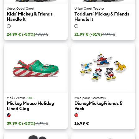
Unisex Otroci
Otroci
Unisex Otroci
Toddler
Kids' Mickey & Friends
Toddlers' Mickey & Friends
Handle It
Handle It
24.99 €
(-50%)
49.99 €
21.99 €
(-51%)
44.99 €
Moški
Ženske
Sale
Multi-packs
Characters
Mickey Mouse Holiday
DisneyMickeyFriends 5
Lined Clog
Pack
39.99 €
(-50%)
79.99 €
16.99 €