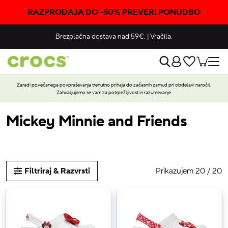
RAZPRODAJA DO -50% PREVERI PONUDBO
Brezplačna dostava nad 59€.
|
Vračila.
Zaradi povečanega povpraševanja trenutno prihaja do začasnih zamud pri obdelavi naročil.
Zahvaljujemo se vam za potrpežljivost in razumevanje.
Mickey Minnie and Friends
Prikazujem 20 / 20
Filtriraj & Razvrsti