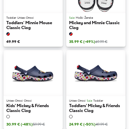
Toddler
Unisex Otroci
Sale
Moški
Ženske
Toddlers’ Minnie Mouse
Mickey and Minnie Classic
Classic Clog
Clog
49.99 €
35.99 €
(-49%)
69.99 €
Unisex Otroci
Otroci
Unisex Otroci
Sale
Toddler
Kids' Mickey & Friends
Toddlers' Mickey & Friends
Classic Clog
Classic Clog
30.99 €
(-48%)
59.99 €
24.99 €
(-50%)
49.99 €