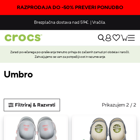
RAZPRODAJA DO -50% PREVERI PONUDBO
Brezplačna dostava nad 59€.
|
Vračila.
Zaradi povečanega povpraševanja trenutno prihaja do začasnih zamud pri obdelavi naročil.
Zahvaljujemo se vam za potrpežljivost in razumevanje.
Umbro
Prikazujem 2 / 2
Filtriraj & Razvrsti