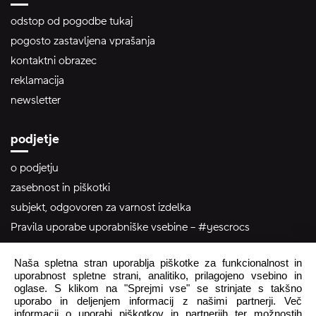
odstop od pogodbe tukaj
pogosto zastavljena vprašanja
kontaktni obrazec
reklamacija
newsletter
podjetje
o podjetju
zasebnost in piškotki
subjekt, odgovoren za varnost izdelka
Pravila uporabe uporabniške vsebine – #yescrocs
Naša spletna stran uporablja piškotke za funkcionalnost in
pomoč uporabnikom
uporabnost spletne strani, analitiko, prilagojeno vsebino in
oglase. S klikom na "Sprejmi vse" se strinjate s takšno
Pon - Pet
8:00 - 16:00
uporabo in deljenjem informacij z našimi partnerji. Več
informacij o uporabi piškotkov in partnerjih ter možnostih
Sob - Ned
Zaprto