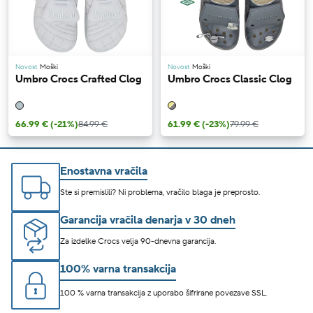
Novost
Moški
Novost
Moški
Umbro Crocs Crafted Clog
Umbro Crocs Classic Clog
66.99 €
(-21%)
84.99 €
61.99 €
(-23%)
79.99 €
Enostavna vračila
Ste si premislili? Ni problema, vračilo blaga je preprosto.
Garancija vračila denarja v 30 dneh
Za izdelke Crocs velja 90-dnevna garancija.
100% varna transakcija
100 % varna transakcija z uporabo šifrirane povezave SSL.