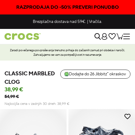
RAZPRODAJA DO -50% PREVERI PONUDBO
Brezplačna dostava nad 59€.
|
Vračila.
Zaradi povečanega povpraševanja trenutno prihaja do začasnih zamud pri obdelavi naročil.
Zahvaljujemo se vam za potrpežljivost in razumevanje.
CLASSIC MARBLED
Dodajte do 26 Jibbitz™ okraskov
CLOG
38,99 €
54,99 €
Najboljša cena v zadnjih 30 dneh:
38,99
€