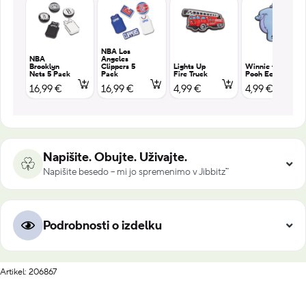
NBA Los
NBA
Angeles
Brooklyn
Clippers 5
Lights Up
Winnie the
Nets 5 Pack
Pack
Fire Truck
Pooh Eeyore
16,99 €
16,99 €
4,99 €
4,99 €
Napišite. Obujte. Uživajte.
Napišite besedo – mi jo spremenimo v Jibbitz™
Podrobnosti o izdelku
Artikel: 206867