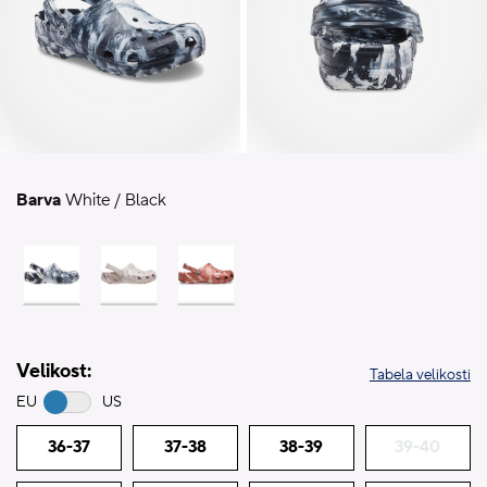
Barva
White / Black
Velikost:
Tabela velikosti
EU
US
36-37
37-38
38-39
39-40