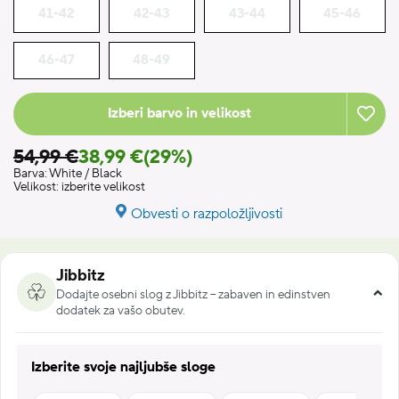
41-42
42-43
43-44
45-46
46-47
48-49
Izberi barvo in velikost
54,99 €
38,99 €
(29%)
Barva:
White / Black
Velikost:
izberite velikost
Obvesti o razpoložljivosti
Jibbitz
Dodajte osebni slog z Jibbitz – zabaven in edinstven
dodatek za vašo obutev.
Izberite svoje najljubše sloge