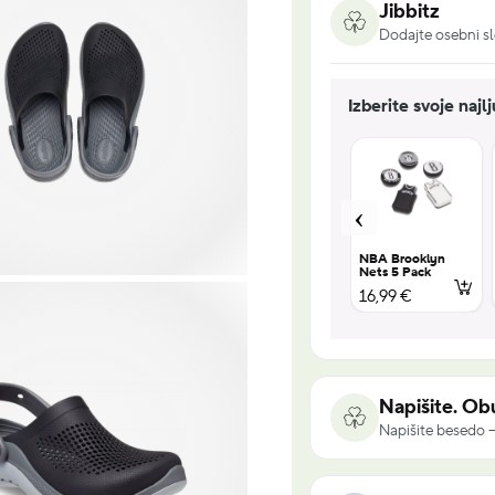
Jibbitz
Dodajte osebni sl
Izberite svoje najl
UV Changing
Encanto 5
NBA Brooklyn
s 2
Squish 5 Pack
Pack
Nets 5 Pack
18,99 €
16,99 €
16,99 €
Napišite. Obu
Napišite besedo –