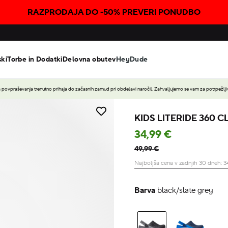
RAZPRODAJA DO -50% PREVERI PONUDBO
ski
Torbe in Dodatki
Delovna obutev
HeyDude
povpraševanja trenutno prihaja do začasnih zamud pri obdelavi naročil. Zahvaljujemo se vam za potrpežljiv
KIDS LITERIDE 360 
34,99 €
49,99 €
Najboljša cena v zadnjih 30 dneh:
3
Barva
black/slate grey