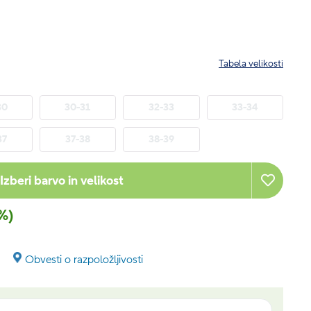
Tabela velikosti
30
30-31
32-33
33-34
37
37-38
38-39
Izberi barvo in velikost
%)
Obvesti o razpoložljivosti