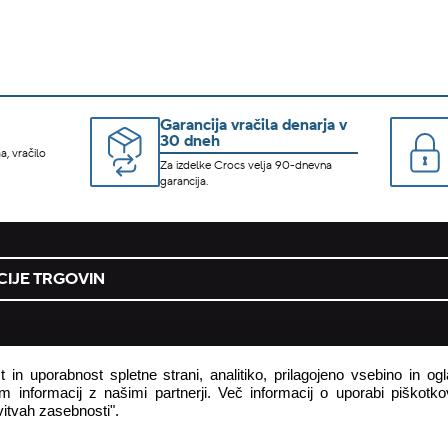
Garancija vračila denarja v
30 dneh
a, vračilo
Za izdelke Crocs velja 90-dnevna
garancija.
IJE TRGOVIN
podjetje
 in uporabnost spletne strani, analitiko, prilagojeno vsebino in o
 informacij z našimi partnerji. Več informacij o uporabi piškotkov
 pogodbe tukaj
o podjetju
itvah zasebnosti".
astavljena vprašanja
zasebnost in piškotki