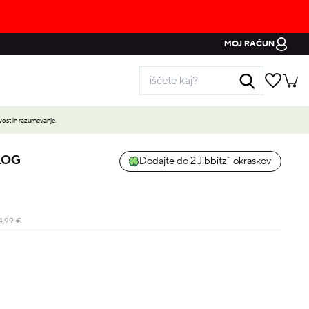
MOJ RAČUN
ost in razumevanje.
CLOG
Dodajte do 2 Jibbitz™ okraskov
4,99
€