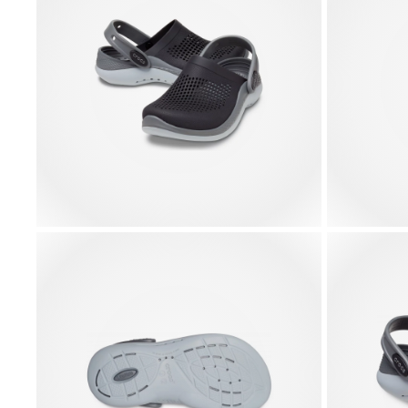
Y2K Anime
UV Changing
NBA New
Tottenham 3
Bear
Squish Star
York Knick
4,99 €
4,99 €
5,99 €
4,99 €