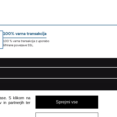
100% varna transakcija
100 % varna transakcija z uporabo
šifrirane povezave SSL.
pomoč uporabnikom
glase. S klikom na
Sprejmi vse
 in partnerjih ter
Pon - Pet
8:00 - 16:00
Sob - Ned
Zaprto