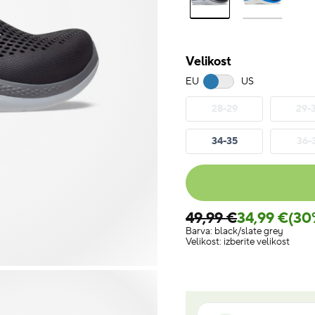
Velikost
EU
US
28-29
29-
34-35
36-
49,99 €
34,99 €
(30
Barva:
black/slate grey
Velikost:
izberite velikost