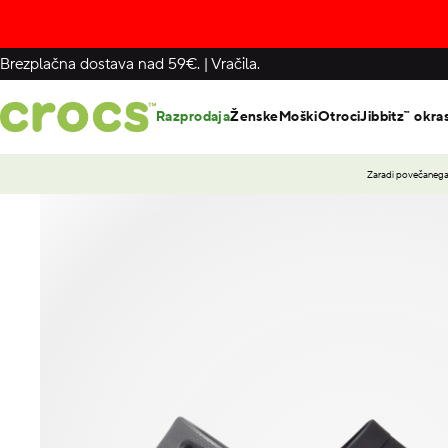
Brezplačna dostava nad 59€.
|
Vračila.
Razprodaja
Ženske
Moški
Otroci
Jibbitz™ okra
Zaradi povečanega 