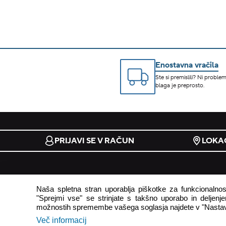
Enostavna vračila
Ste si premislili? Ni problem
blaga je preprosto.
PRIJAVI SE V RAČUN
LOKAC
e-trgovina
podpora
Naša spletna stran uporablja piškotke za funkcionalnost
"Sprejmi vse" se strinjate s takšno uporabo in deljenjem
pogoji uporabe
odstop od
možnostih spremembe vašega soglasja najdete v "Nastav
načini plačila
pogosto z
Več informacij