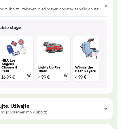
og z Jibbitz – zabaven in edinstven dodatek za vašo obutev.
jubše sloge
NBA Los
Angeles
Clippers 5
Lights Up Fire
Winnie the
Winnie th
Pack
Truck
Pooh Eeyore
Pooh Tigg
16,99 €
4,99 €
4,99 €
4,99 €
jte. Uživajte.
 mi jo spremenimo v Jibbitz™