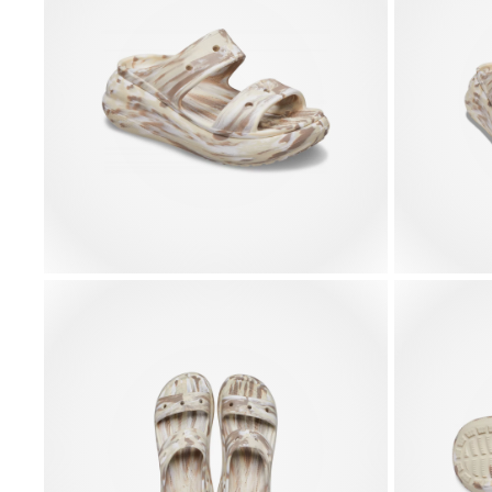
Y2K Anime
UV Changing
NBA New
Tottenham 3
Bear
Squish Star
York Knick
4,99 €
4,99 €
5,99 €
4,99 €