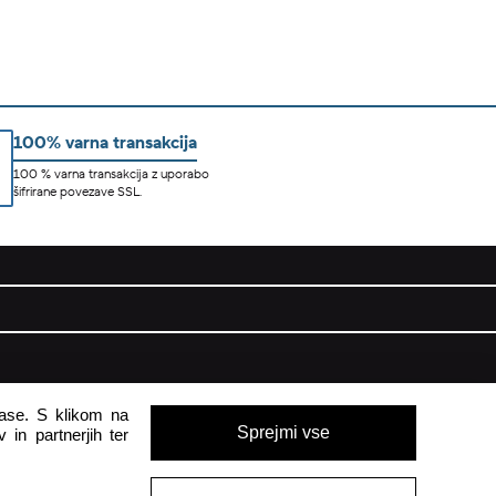
100% varna transakcija
100 % varna transakcija z uporabo
šifrirane povezave SSL.
pomoč uporabnikom
glase. S klikom na
Sprejmi vse
 in partnerjih ter
Pon - Pet
8:00 - 16:00
Sob - Ned
Zaprto