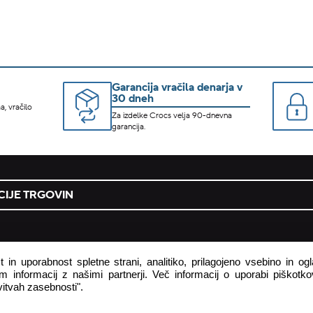
Garancija vračila denarja v
30 dneh
a, vračilo
Za izdelke Crocs velja 90-dnevna
garancija.
IJE TRGOVIN
podjetje
 in uporabnost spletne strani, analitiko, prilagojeno vsebino in o
 informacij z našimi partnerji. Več informacij o uporabi piškotkov
 pogodbe tukaj
o podjetju
itvah zasebnosti".
astavljena vprašanja
zasebnost in piškotki