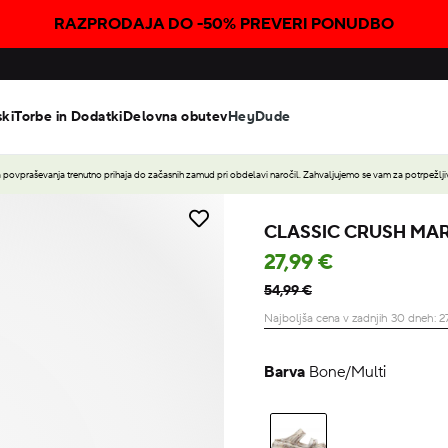
RAZPRODAJA DO -50% PREVERI PONUDBO
ski
Torbe in Dodatki
Delovna obutev
HeyDude
povpraševanja trenutno prihaja do začasnih zamud pri obdelavi naročil. Zahvaljujemo se vam za potrpežljiv
CLASSIC CRUSH MA
27,99 €
54,99 €
Najboljša cena v zadnjih 30 dneh:
2
Barva
Bone/Multi