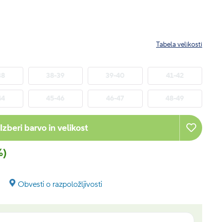
Tabela velikosti
38
38-39
39-40
41-42
44
45-46
46-47
48-49
Izberi barvo in velikost
%)
Obvesti o razpoložljivosti