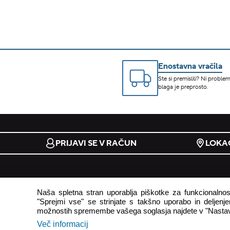
Enostavna vračila
Ste si premislili? Ni problem
blaga je preprosto.
PRIJAVI SE V RAČUN
LOKAC
e-trgovina
podpora
Naša spletna stran uporablja piškotke za funkcionalnost
"Sprejmi vse" se strinjate s takšno uporabo in deljenjem
pogoji uporabe
odstop od
možnostih spremembe vašega soglasja najdete v "Nastav
načini plačila
pogosto z
Več informacij