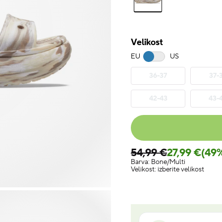
Velikost
EU
US
36-37
37-
42-43
43-
54,99 €
27,99 €
(49
Barva:
Bone/Multi
Velikost:
izberite velikost