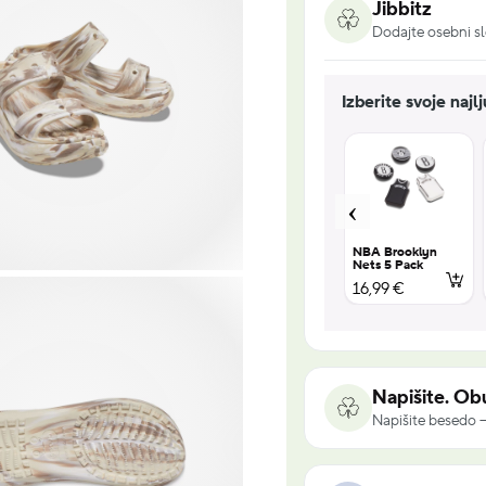
Jibbitz
Dodajte osebni sl
Izberite svoje najl
UV Changing
Encanto 5
NBA Brooklyn
s 2
Squish 5 Pack
Pack
Nets 5 Pack
18,99 €
16,99 €
16,99 €
Napišite. Obu
Napišite besedo –