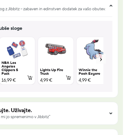
og z Jibbitz – zabaven in edinstven dodatek za vašo obutev.
jubše sloge
NBA Los
Angeles
Clippers 5
Lights Up Fire
Winnie the
Winnie th
Pack
Truck
Pooh Eeyore
Pooh Tigg
16,99 €
4,99 €
4,99 €
4,99 €
jte. Uživajte.
 mi jo spremenimo v Jibbitz™