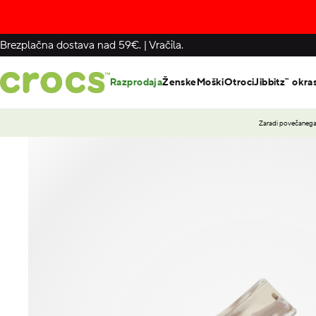
Brezplačna dostava nad 59€.
|
Vračila.
Razprodaja
Ženske
Moški
Otroci
Jibbitz™ okra
Zaradi povečanega 