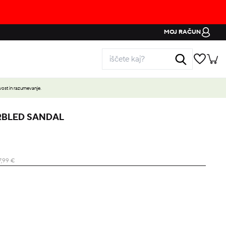
MOJ RAČUN
ost in razumevanje.
RBLED SANDAL
7,99
€