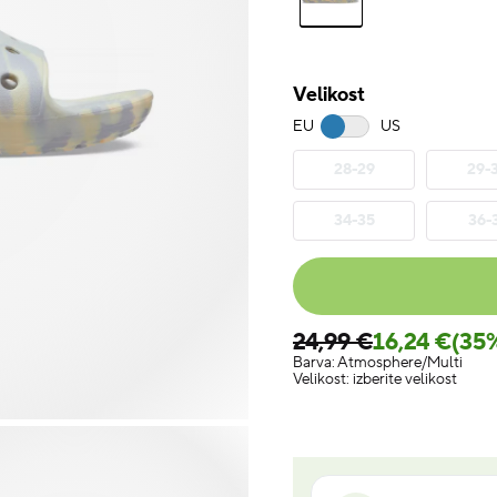
Velikost
EU
US
28-29
29-
34-35
36-
24,99 €
16,24 €
(35
Barva:
Atmosphere/Multi
Velikost:
izberite velikost