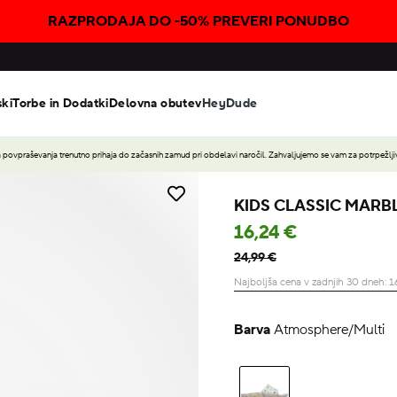
RAZPRODAJA DO -50% PREVERI PONUDBO
ski
Torbe in Dodatki
Delovna obutev
HeyDude
povpraševanja trenutno prihaja do začasnih zamud pri obdelavi naročil. Zahvaljujemo se vam za potrpežljiv
KIDS CLASSIC MARB
16,24 €
24,99 €
Najboljša cena v zadnjih 30 dneh:
1
Barva
Atmosphere/Multi