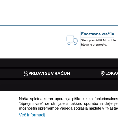
Enostavna vračila
Ste si premislili? Ni problem
blaga je preprosto.
PRIJAVI SE V RAČUN
LOKAC
e-trgovina
podpora
Naša spletna stran uporablja piškotke za funkcionalnost
"Sprejmi vse" se strinjate s takšno uporabo in deljenjem
pogoji uporabe
odstop od
možnostih spremembe vašega soglasja najdete v "Nastav
načini plačila
pogosto z
Več informacij