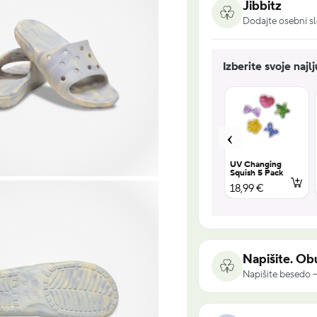
Jibbitz
Dodajte osebni sl
Izberite svoje najl
Soft
Tiny Purple
Tiny Pink and
UV Changing
Glitter Flower
Yellow Flower
Squish 5 Pack
4,99 €
4,99 €
18,99 €
Napišite. Obu
Napišite besedo –