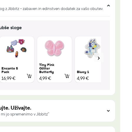
og z Jibbitz – zabaven in edinstven dodatek za vašo obutev.
jubše sloge
Tiny Pink
Encanto 5
Glitter
Pack
Butterfly
Bluey 1
Bluey 2
16,99 €
4,99 €
4,99 €
4,99 €
jte. Uživajte.
 mi jo spremenimo v Jibbitz™