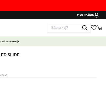
MOJ RAČUN
ost in razumevanje.
LED SLIDE
6,24
€