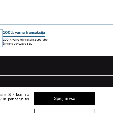
100% varna transakcija
100 % varna transakcija z uporabo
šifrirane povezave SSL.
pomoč uporabnikom
glase. S klikom na
Sprejmi vse
 in partnerjih ter
Pon - Pet
8:00 - 16:00
Sob - Ned
Zaprto