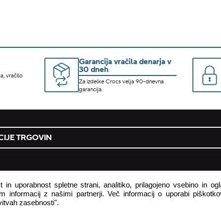
Garancija vračila denarja v
30 dneh
a, vračilo
Za izdelke Crocs velja 90-dnevna
garancija.
IJE TRGOVIN
podjetje
 in uporabnost spletne strani, analitiko, prilagojeno vsebino in o
 informacij z našimi partnerji. Več informacij o uporabi piškotkov
 pogodbe tukaj
o podjetju
itvah zasebnosti".
astavljena vprašanja
zasebnost in piškotki