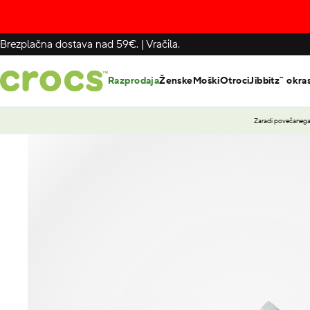
Brezplačna dostava nad 59€.
|
Vračila.
Razprodaja
Ženske
Moški
Otroci
Jibbitz™ okra
Zaradi povečanega 