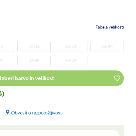
Tabela velikosti
30
30-31
32-33
33-34
37
37-38
38-39
Izberi barvo in velikost
%)
Obvesti o razpoložljivosti