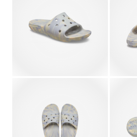
Teensy Tiny
Textured
Tiny Purple
Tiny Pink 
Racoon
Basketball
Bow
Life
4,99 €
4,99 €
4,99 €
4,99 €