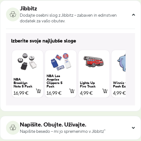
Jibbitz
Dodajte osebni slog z Jibbitz – zabaven in edinstven
dodatek za vašo obutev.
Izberite svoje najljubše sloge
NBA Los
NBA
Angeles
Brooklyn
Clippers 5
Lights Up
Winnie the
Nets 5 Pack
Pack
Fire Truck
Pooh Eeyore
16,99 €
16,99 €
4,99 €
4,99 €
Napišite. Obujte. Uživajte.
Napišite besedo – mi jo spremenimo v Jibbitz™