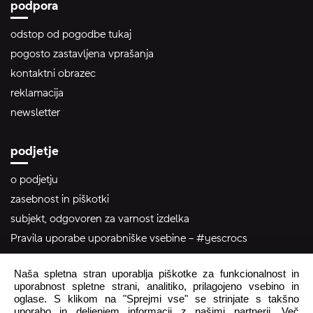
podpora
odstop od pogodbe tukaj
pogosto zastavljena vprašanja
kontaktni obrazec
reklamacija
newsletter
podjetje
o podjetju
zasebnost in piškotki
subjekt, odgovoren za varnost izdelka
Pravila uporabe uporabniške vsebine – #yescrocs
Naša spletna stran uporablja piškotke za funkcionalnost in
pomoč uporabnikom
uporabnost spletne strani, analitiko, prilagojeno vsebino in
oglase. S klikom na "Sprejmi vse" se strinjate s takšno
Pon - Pet
8:00 - 16:00
uporabo in deljenjem informacij z našimi partnerji. Več