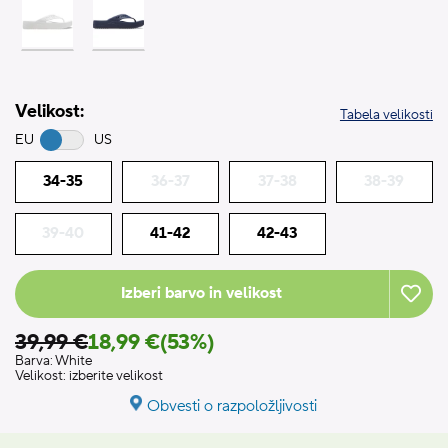
Velikost:
Tabela velikosti
EU
US
34-35
36-37
37-38
38-39
39-40
41-42
42-43
Izberi barvo in velikost
39,99 €
18,99 €
(53%)
Barva:
White
Velikost:
izberite velikost
Obvesti o razpoložljivosti