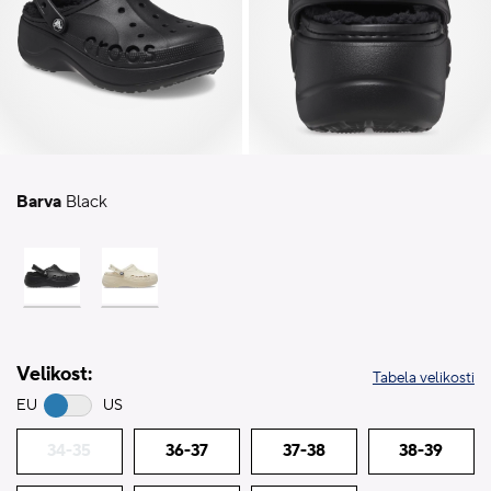
Barva
Black
Velikost:
Tabela velikosti
EU
US
34-35
36-37
37-38
38-39