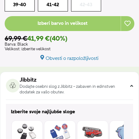
39-40
41-42
42-43
Izberi barvo in velikost
69,99 €
41,99 €
(40%)
Barva:
Black
Velikost:
izberite velikost
Obvesti o razpoložljivosti
Jibbitz
Dodajte osebni slog z Jibbitz – zabaven in edinstven
dodatek za vašo obutev.
Izberite svoje najljubše sloge