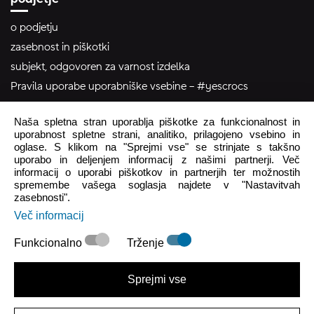
o podjetju
zasebnost in piškotki
subjekt, odgovoren za varnost izdelka
Pravila uporabe uporabniške vsebine – #yescrocs
Naša spletna stran uporablja piškotke za funkcionalnost in
pomoč uporabnikom
uporabnost spletne strani, analitiko, prilagojeno vsebino in
oglase. S klikom na "Sprejmi vse" se strinjate s takšno
Pon - Pet
8:00 - 16:00
uporabo in deljenjem informacij z našimi partnerji. Več
informacij o uporabi piškotkov in partnerjih ter možnostih
Sob - Ned
Zaprto
spremembe vašega soglasja najdete v "Nastavitvah
zasebnosti".
crocs.trgovina@intersocks.com
Več informacij
+386 25 371 454
Funkcionalno
Trženje
Pošlji
Sprejmi vse
Strinjam se s
Politiko zasebnosti
.