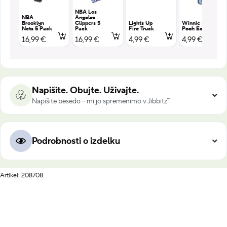
NBA Los
NBA
Angeles
Brooklyn
Clippers 5
Lights Up
Winnie the
Nets 5 Pack
Pack
Fire Truck
Pooh Eeyore
16,99 €
16,99 €
4,99 €
4,99 €
Napišite. Obujte. Uživajte.
Napišite besedo – mi jo spremenimo v Jibbitz™
Podrobnosti o izdelku
Artikel: 208708