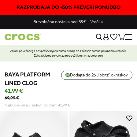
RAZPRODAJA DO -50% PREVERI PONUDBO
Brezplačna dostava nad 59€.
|
Vračila.
Zaradi povečanega povpraševanja trenutno prihaja do začasnih zamud pri obdelavi naročil.
Zahvaljujemo se vam za potrpežljivost in razumevanje.
BAYA PLATFORM
Dodajte do 26 Jibbitz™ okraskov
LINED CLOG
41,99 €
69,99 €
Najboljša cena v zadnjih 30 dneh:
41,99
€