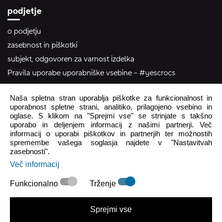
podjetje
o podjetju
zasebnost in piškotki
subjekt, odgovoren za varnost izdelka
Pravila uporabe uporabniške vsebine – #yescrocs
Naša spletna stran uporablja piškotke za funkcionalnost in
pomoč uporabnikom
uporabnost spletne strani, analitiko, prilagojeno vsebino in
oglase. S klikom na "Sprejmi vse" se strinjate s takšno
Pon - Pet
8:00 - 16:00
uporabo in deljenjem informacij z našimi partnerji. Več
informacij o uporabi piškotkov in partnerjih ter možnostih
Sob - Ned
Zaprto
spremembe vašega soglasja najdete v "Nastavitvah
zasebnosti".
crocs.trgovina@intersocks.com
Več informacij
+386 25 371 454
Funkcionalno
Trženje
Pošlji
Sprejmi vse
Strinjam se s
Politiko zasebnosti
.