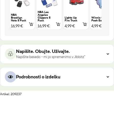
NBA Los
NBA
Angeles
Brooklyn
Clippers 5
Lights Up
Winnie the
Nets 5 Pack
Pack
Fire Truck
Pooh Eeyore
16,99 €
16,99 €
4,99 €
4,99 €
Napišite. Obujte. Uživajte.
Napišite besedo – mi jo spremenimo v Jibbitz™
Podrobnosti o izdelku
Artikel: 209237