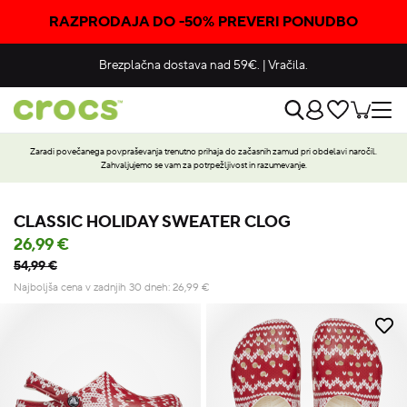
RAZPRODAJA DO -50% PREVERI PONUDBO
Brezplačna dostava nad 59€.
|
Vračila.
Zaradi povečanega povpraševanja trenutno prihaja do začasnih zamud pri obdelavi naročil.
Zahvaljujemo se vam za potrpežljivost in razumevanje.
CLASSIC HOLIDAY SWEATER CLOG
26,99 €
54,99 €
Najboljša cena v zadnjih 30 dneh:
26,99
€