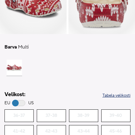
Barva
Multi
Velikost:
Tabela velikosti
EU
US
36-37
37-38
38-39
39-40
41-42
42-43
43-44
45-46