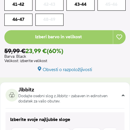
41-42
42-43
43-44
45-46
46-47
48-49
Izberi barvo in velikost
59,99 €
23,99 €
(60%)
Barva:
Black
Velikost:
izberite velikost
Obvesti o razpoložljivosti
Jibbitz
Dodajte osebni slog z Jibbitz – zabaven in edinstven
dodatek za vašo obutev.
Izberite svoje najljubše sloge