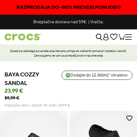
RAZPRODAJA DO -50% PREVERI PONUDBO
Brezplačna dostava nad 59€.
|
Vračila.
Zaradi povečanega povpraševanja trenutno prihaja do začasnih zamud pri obdelavi naročil.
Zahvaljujemo se vam za potrpežljivost in razumevanje.
BAYA COZZY
Dodajte do 12 Jibbitz™ okraskov
SANDAL
23,99 €
59,99 €
Najboljša cena v zadnjih 30 dneh:
23,99
€