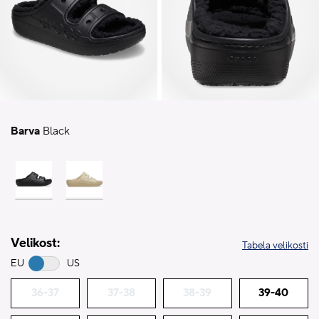
Barva
Black
Velikost:
Tabela velikosti
EU
US
36-37
37-38
38-39
39-40