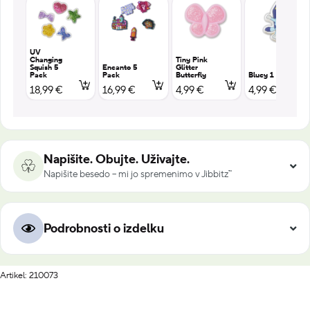
UV
Changing
Tiny Pink
Squish 5
Encanto 5
Glitter
Pack
Pack
Butterfly
Bluey 1
18,99 €
16,99 €
4,99 €
4,99 €
Napišite. Obujte. Uživajte.
Napišite besedo – mi jo spremenimo v Jibbitz™
Podrobnosti o izdelku
Artikel: 210073