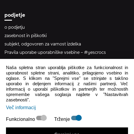
podjetje
o podjetju
zasebnost in piškotki
subjekt, odgovoren za varnost izdelka
Pravila uporabe uporabniške vsebine – #yescrocs
Naša spletna stran uporablja piškotke za funkcionalnost in
pomoč uporabnikom
uporabnost spletne strani, analitiko, prilagojeno vsebino in
oglase. S klikom na "Sprejmi vse" se strinjate s takšno
Pon - Pet
8:00 - 16:00
uporabo in deljenjem informacij z našimi partnerji. Več
informacij o uporabi piškotkov in partnerjih ter možnostih
Sob - Ned
Zaprto
spremembe vašega soglasja najdete v "Nastavitvah
zasebnosti".
crocs.trgovina@intersocks.com
Več informacij
+386 25 371 454
Funkcionalno
Trženje
Pošlji