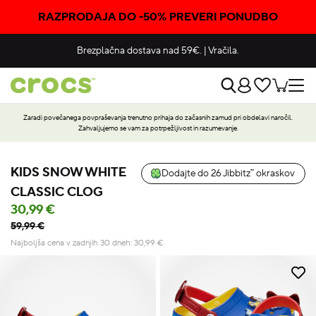
RAZPRODAJA DO -50% PREVERI PONUDBO
Brezplačna dostava nad 59€.
|
Vračila.
Zaradi povečanega povpraševanja trenutno prihaja do začasnih zamud pri obdelavi naročil.
Zahvaljujemo se vam za potrpežljivost in razumevanje.
KIDS SNOW WHITE
Dodajte do 26 Jibbitz™ okraskov
CLASSIC CLOG
30,99 €
59,99 €
Najboljša cena v zadnjih 30 dneh:
30,99
€