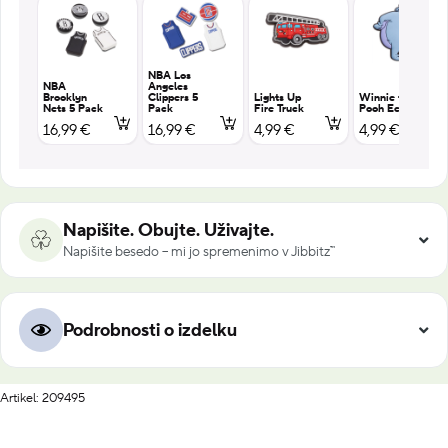
NBA Los
NBA
Angeles
Brooklyn
Clippers 5
Lights Up
Winnie the
Nets 5 Pack
Pack
Fire Truck
Pooh Eeyore
16,99 €
16,99 €
4,99 €
4,99 €
Napišite. Obujte. Uživajte.
Napišite besedo – mi jo spremenimo v Jibbitz™
Podrobnosti o izdelku
Artikel: 209495