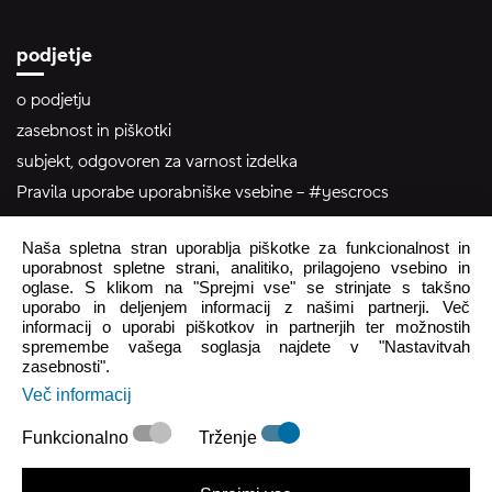
podjetje
o podjetju
zasebnost in piškotki
subjekt, odgovoren za varnost izdelka
Pravila uporabe uporabniške vsebine – #yescrocs
Naša spletna stran uporablja piškotke za funkcionalnost in
pomoč uporabnikom
uporabnost spletne strani, analitiko, prilagojeno vsebino in
oglase. S klikom na "Sprejmi vse" se strinjate s takšno
Pon - Pet
8:00 - 16:00
uporabo in deljenjem informacij z našimi partnerji. Več
informacij o uporabi piškotkov in partnerjih ter možnostih
Sob - Ned
Zaprto
spremembe vašega soglasja najdete v "Nastavitvah
zasebnosti".
crocs.trgovina@intersocks.com
Več informacij
+386 25 371 454
Funkcionalno
Trženje
Pošlji