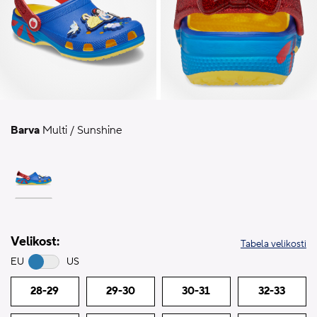
Barva
Multi / Sunshine
Velikost:
Tabela velikosti
EU
US
28-29
29-30
30-31
32-33