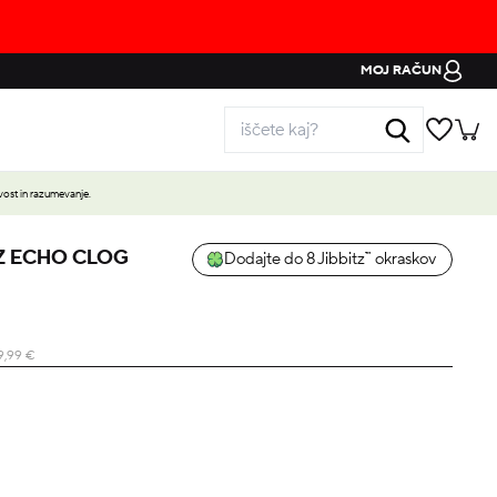
MOJ RAČUN
ost in razumevanje.
Z ECHO CLOG
Dodajte do 8 Jibbitz™ okraskov
9,99
€