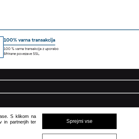
100% varna transakcija
100 % varna transakcija z uporabo
šifrirane povezave SSL.
pomoč uporabnikom
glase. S klikom na
Sprejmi vse
 in partnerjih ter
Pon - Pet
8:00 - 16:00
Sob - Ned
Zaprto