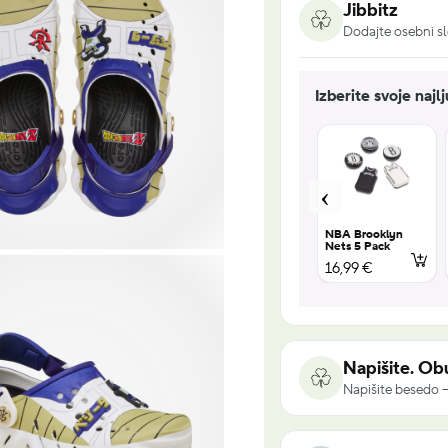
Jibbitz
Dodajte osebni sl
Izberite svoje najl
UV Changing
Encanto 5
NBA Brooklyn
s 2
Squish 5 Pack
Pack
Nets 5 Pack
18,99 €
16,99 €
16,99 €
Napišite. Obu
Napišite besedo –