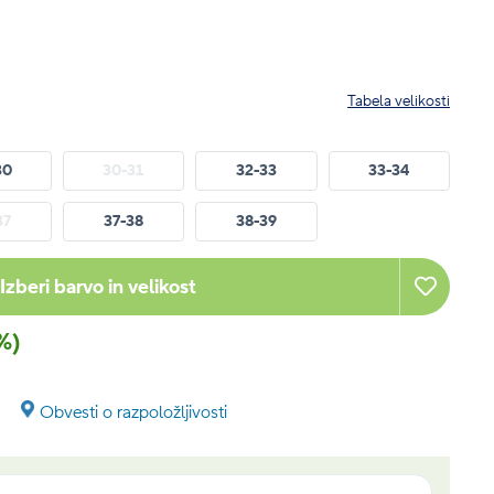
Tabela velikosti
30
30-31
32-33
33-34
37
37-38
38-39
Izberi barvo in velikost
%)
Obvesti o razpoložljivosti