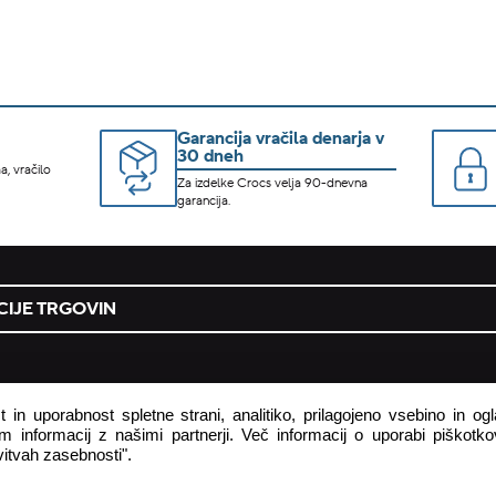
Garancija vračila denarja v
30 dneh
a, vračilo
Za izdelke Crocs velja 90-dnevna
garancija.
IJE TRGOVIN
podjetje
 in uporabnost spletne strani, analitiko, prilagojeno vsebino in o
 informacij z našimi partnerji. Več informacij o uporabi piškotkov
 pogodbe tukaj
o podjetju
itvah zasebnosti".
astavljena vprašanja
zasebnost in piškotki