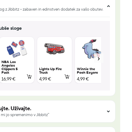
og z Jibbitz – zabaven in edinstven dodatek za vašo obutev.
jubše sloge
NBA Los
Angeles
Clippers 5
Lights Up Fire
Winnie the
Winnie th
Pack
Truck
Pooh Eeyore
Pooh Tigg
16,99 €
4,99 €
4,99 €
4,99 €
jte. Uživajte.
 mi jo spremenimo v Jibbitz™