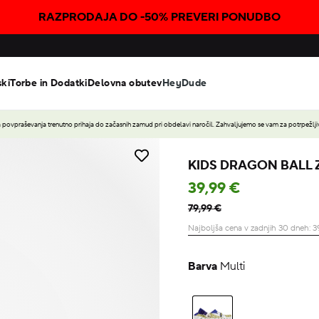
RAZPRODAJA DO -50% PREVERI PONUDBO
ski
Torbe in Dodatki
Delovna obutev
HeyDude
povpraševanja trenutno prihaja do začasnih zamud pri obdelavi naročil. Zahvaljujemo se vam za potrpežljiv
KIDS DRAGON BALL 
39,99 €
79,99 €
Najboljša cena v zadnjih 30 dneh:
3
Barva
Multi