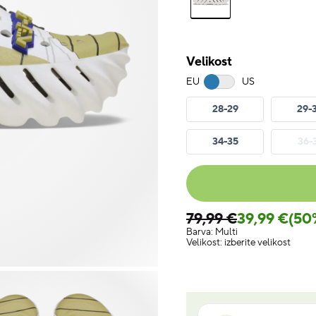
Velikost
EU
US
28-29
29-
34-35
36-
79,99 €
39,99 €
(50
Barva:
Multi
Velikost:
izberite velikost