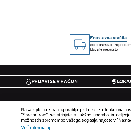
Enostavna vračila
Ste si premislili? Ni problem
blaga je preprosto.
PRIJAVI SE V RAČUN
LOKAC
e-trgovina
podpora
Naša spletna stran uporablja piškotke za funkcionalnost
"Sprejmi vse" se strinjate s takšno uporabo in deljenjem
pogoji uporabe
odstop od
možnostih spremembe vašega soglasja najdete v "Nastav
načini plačila
pogosto z
Več informacij