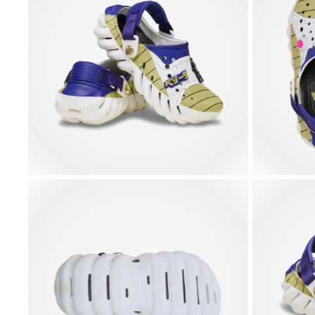
Y2K Anime
UV Changing
NBA New
Tottenham 3
Bear
Squish Star
York Knick
4,99 €
4,99 €
5,99 €
4,99 €