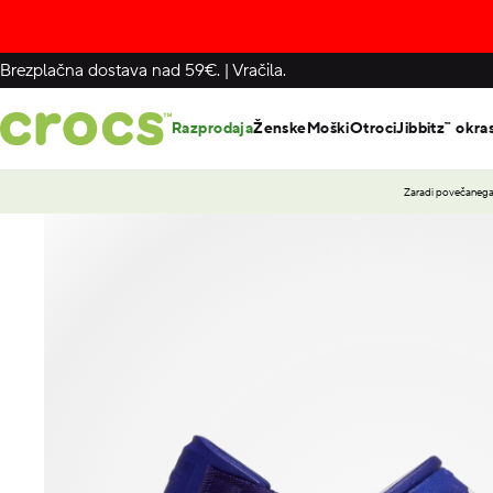
Brezplačna dostava nad 59€.
|
Vračila.
Razprodaja
Ženske
Moški
Otroci
Jibbitz™ okra
Zaradi povečanega 