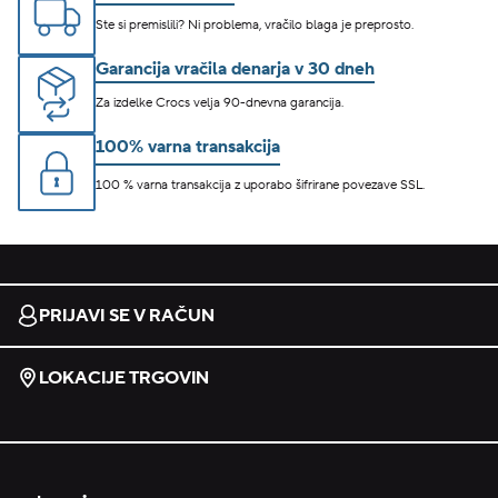
Ste si premislili? Ni problema, vračilo blaga je preprosto.
Garancija vračila denarja v 30 dneh
Za izdelke Crocs velja 90-dnevna garancija.
100% varna transakcija
100 % varna transakcija z uporabo šifrirane povezave SSL.
PRIJAVI SE V RAČUN
LOKACIJE TRGOVIN