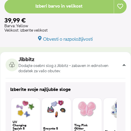
Izberi barvo in velikost
39,99 €
Barva:
Yellow
Velikost:
izberite velikost
Obvesti o razpoložljivosti
Jibbitz
Dodajte osebni slog z Jibbitz – zabaven in edinstven
dodatek za vašo obutev.
Izberite svoje najljubše sloge
UV
Changing
Tiny Pink
Squish 5
Encanto 5
Glitter