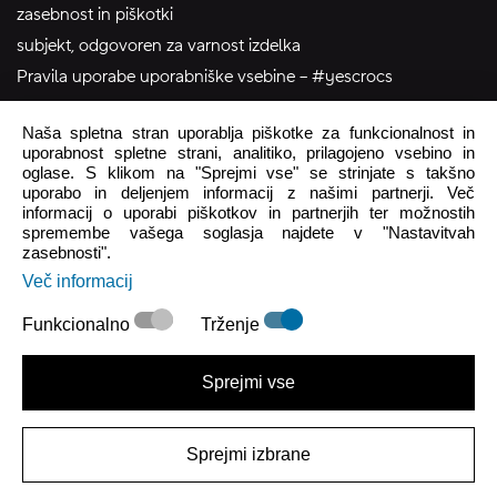
zasebnost in piškotki
subjekt, odgovoren za varnost izdelka
Pravila uporabe uporabniške vsebine – #yescrocs
Naša spletna stran uporablja piškotke za funkcionalnost in
pomoč uporabnikom
uporabnost spletne strani, analitiko, prilagojeno vsebino in
oglase. S klikom na "Sprejmi vse" se strinjate s takšno
Pon - Pet
8:00 - 16:00
uporabo in deljenjem informacij z našimi partnerji. Več
informacij o uporabi piškotkov in partnerjih ter možnostih
Sob - Ned
Zaprto
spremembe vašega soglasja najdete v "Nastavitvah
zasebnosti".
crocs.trgovina@intersocks.com
Več informacij
+386 25 371 454
Funkcionalno
Trženje
Pošlji
Sprejmi vse
Strinjam se s
Politiko zasebnosti
.
Sprejmi izbrane