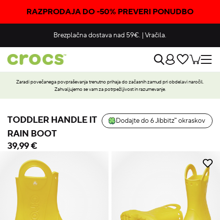
RAZPRODAJA DO -50% PREVERI PONUDBO
Brezplačna dostava nad 59€.
|
Vračila.
Zaradi povečanega povpraševanja trenutno prihaja do začasnih zamud pri obdelavi naročil.
Zahvaljujemo se vam za potrpežljivost in razumevanje.
TODDLER HANDLE IT
Dodajte do 6 Jibbitz™ okraskov
RAIN BOOT
39,99 €