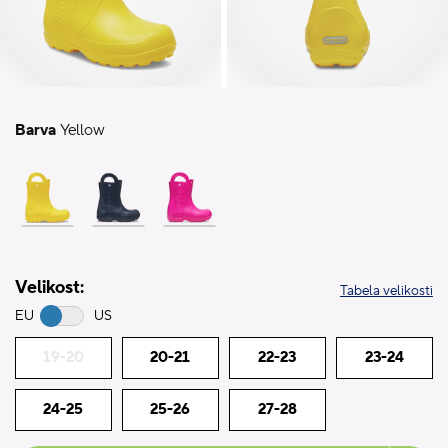
Barva
Yellow
Velikost:
Tabela velikosti
EU
US
19-20
20-21
22-23
23-24
24-25
25-26
27-28