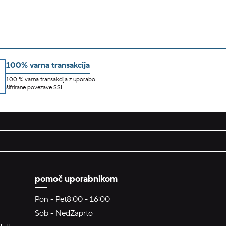
100% varna transakcija
100 % varna transakcija z uporabo
šifrirane povezave SSL.
pomoč uporabnikom
Pon - Pet
8:00 - 16:00
Sob - Ned
Zaprto