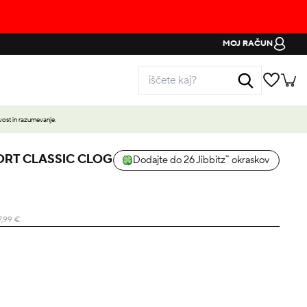
MOJ RAČUN
ost in razumevanje.
ORT CLASSIC CLOG
Dodajte do 26 Jibbitz™ okraskov
7,99
€