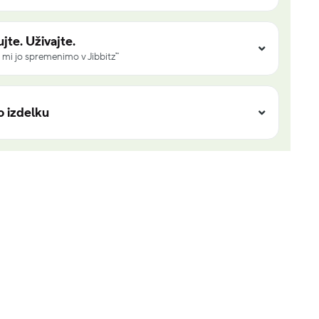
jte. Uživajte.
 mi jo spremenimo v Jibbitz™
o izdelku