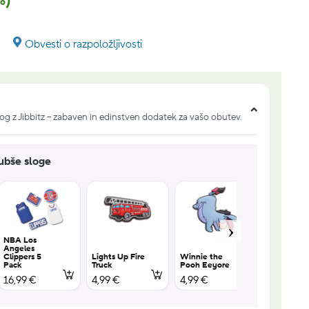
%)
Obvesti o razpoložljivosti
og z Jibbitz – zabaven in edinstven dodatek za vašo obutev.
jubše sloge
NBA Los
Angeles
Clippers 5
Lights Up Fire
Winnie the
Winnie th
Pack
Truck
Pooh Eeyore
Pooh Tigg
16,99 €
4,99 €
4,99 €
4,99 €