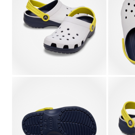
Y2K Anime
UV Changing
NBA New
Tottenham 3
Bear
Squish Star
York Knick
4,99 €
4,99 €
5,99 €
4,99 €