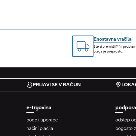
Enostavna vračila
Ste si premislili? Ni problem
blaga je preprosto.
PRIJAVI SE V RAČUN
LOKAC
e-trgovina
podpora
pogoji uporabe
odstop od
načini plačila
pogosto z