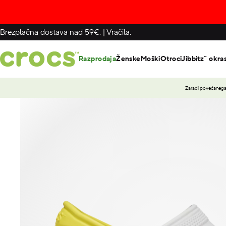
Brezplačna dostava nad 59€.
|
Vračila.
Razprodaja
Ženske
Moški
Otroci
Jibbitz™ okra
Zaradi povečanega 