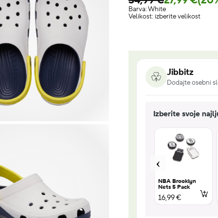
34,99 €
27,99 €
(20
Barva:
White
Velikost:
izberite velikost
Jibbitz
Dodajte osebni sl
Izberite svoje najl
UV Changing
Encanto 5
NBA Brooklyn
s 2
Squish 5 Pack
Pack
Nets 5 Pack
18,99 €
16,99 €
16,99 €