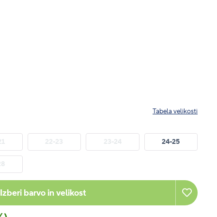
Tabela velikosti
21
22-23
23-24
24-25
28
Izberi barvo in velikost