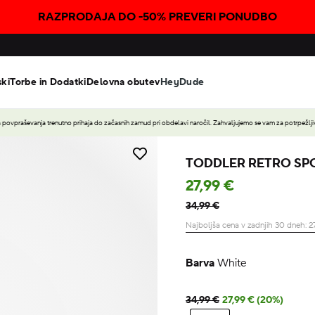
RAZPRODAJA DO -50% PREVERI PONUDBO
ski
Torbe in Dodatki
Delovna obutev
HeyDude
povpraševanja trenutno prihaja do začasnih zamud pri obdelavi naročil. Zahvaljujemo se vam za potrpežljiv
TODDLER RETRO SP
27,99 €
34,99 €
Najboljša cena v zadnjih 30 dneh:
2
Barva
White
34,99 €
27,99 € (20%)