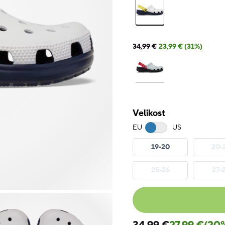
34,99 €
23,99 € (31%)
Velikost
EU
US
19-20
20-
25-26
27-