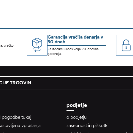
Garancija vračila denarja v
30 dneh
a, vračilo
Za izdelke Crocs velja 90-dnevna
garancija.
IJE TRGOVIN
podjetje
 pogodbe tukaj
o podjetju
astavljena vprašanja
zasebnost in piškotki