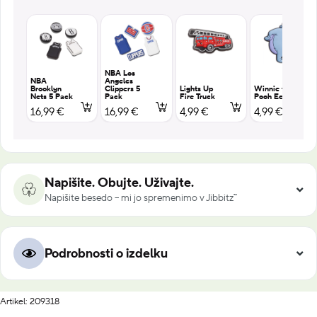
NBA Los
NBA
Angeles
Brooklyn
Clippers 5
Lights Up
Winnie the
Nets 5 Pack
Pack
Fire Truck
Pooh Eeyore
16,99 €
16,99 €
4,99 €
4,99 €
Napišite. Obujte. Uživajte.
Napišite besedo – mi jo spremenimo v Jibbitz™
Podrobnosti o izdelku
Artikel: 209318