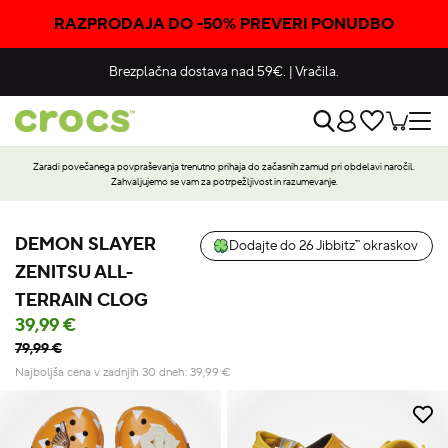
RAZPRODAJA DO -50% PREVERI PONUDBO
Brezplačna dostava nad 59€.
|
Vračila.
Zaradi povečanega povpraševanja trenutno prihaja do začasnih zamud pri obdelavi naročil.
Zahvaljujemo se vam za potrpežljivost in razumevanje.
DEMON SLAYER
Dodajte do 26 Jibbitz™ okraskov
ZENITSU ALL-
TERRAIN CLOG
39,99 €
79,99 €
Najboljša cena v zadnjih 30 dneh:
39,99
€