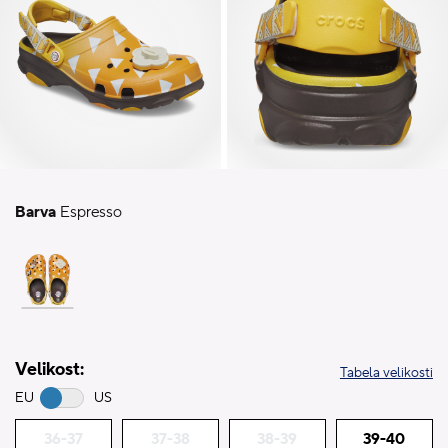
Barva
Espresso
Velikost:
Tabela velikosti
EU
US
36-37
37-38
38-39
39-40