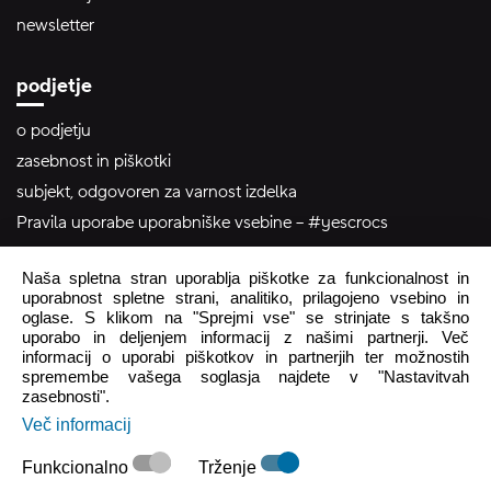
newsletter
podjetje
o podjetju
zasebnost in piškotki
subjekt, odgovoren za varnost izdelka
Pravila uporabe uporabniške vsebine – #yescrocs
Naša spletna stran uporablja piškotke za funkcionalnost in
pomoč uporabnikom
uporabnost spletne strani, analitiko, prilagojeno vsebino in
oglase. S klikom na "Sprejmi vse" se strinjate s takšno
Pon - Pet
8:00 - 16:00
uporabo in deljenjem informacij z našimi partnerji. Več
informacij o uporabi piškotkov in partnerjih ter možnostih
Sob - Ned
Zaprto
spremembe vašega soglasja najdete v "Nastavitvah
zasebnosti".
crocs.trgovina@intersocks.com
Več informacij
+386 25 371 454
Funkcionalno
Trženje