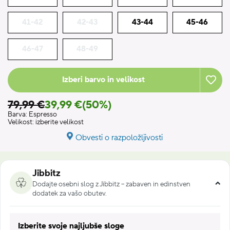
41-42
42-43
43-44
45-46
46-47
48-49
Izberi barvo in velikost
79,99 €
39,99 €
(50%)
Barva:
Espresso
Velikost:
izberite velikost
Obvesti o razpoložljivosti
Jibbitz
Dodajte osebni slog z Jibbitz – zabaven in edinstven
dodatek za vašo obutev.
Izberite svoje najljubše sloge